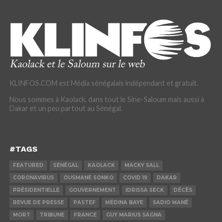
KLINFOS.COM est Média sénégalais indépendant et gratuit.
Nous sommes à Kaolack, dans tout le Sine-Saloum mais aussi à
Dakar et un peu partout au Sénégal.
#TAGS
FEATURED
SÉNÉGAL
KAOLACK
MACKY SALL
CORONAVIRUS
OUSMANE SONKO
COVID 19
DAKAR
PRÉSIDENTIELLE
GOUVERNEMENT
IDRISSA SECK
DÉCÈS
REVUE DE PRESSE
PASTEF
MÉDINA BAYE
SADIO MANÉ
MORT
TRIBUNE
FRANCE
GUY MARIUS SAGNA