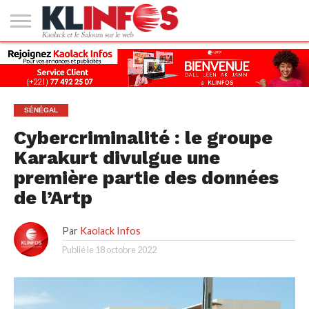
#2
(PAS
KAOLACK
POLITIQUE
ECONOMIE
SOCIÉTÉ
CULTURE
PEOPLE
SPORT
SANTÉ
AFRIQUE
INTERNATIONAL
EMPLOI &
DE
FORMATION
TITRE)
SÉNÉGAL
Cybercriminalité : le groupe
Karakurt divulgue une
première partie des données
de l’Artp
Par
Kaolack Infos
Publié le
18 octobre 2022