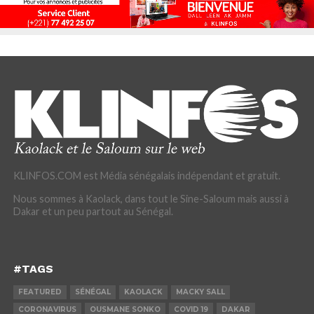
KLINFOS.COM est Média sénégalais indépendant et gratuit.
Nous sommes à Kaolack, dans tout le Sine-Saloum mais aussi à
Dakar et un peu partout au Sénégal.
#TAGS
FEATURED
SÉNÉGAL
KAOLACK
MACKY SALL
CORONAVIRUS
OUSMANE SONKO
COVID 19
DAKAR