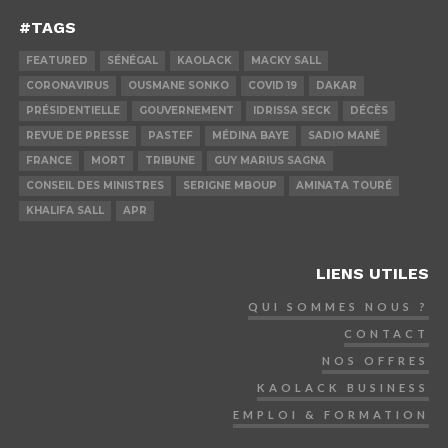
#TAGS
FEATURED
SÉNÉGAL
KAOLACK
MACKY SALL
CORONAVIRUS
OUSMANE SONKO
COVID 19
DAKAR
PRÉSIDENTIELLE
GOUVERNEMENT
IDRISSA SECK
DÉCÈS
REVUE DE PRESSE
PASTEF
MÉDINA BAYE
SADIO MANÉ
FRANCE
MORT
TRIBUNE
GUY MARIUS SAGNA
CONSEIL DES MINISTRES
SERIGNE MBOUP
AMINATA TOURÉ
KHALIFA SALL
APR
LIENS UTILES
QUI SOMMES NOUS ?
CONTACT
NOS OFFRES
KAOLACK BUSINESS
EMPLOI & FORMATION