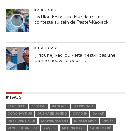
KAOLACK
77
Fadillou Keita : un désir de mairie
contesté au sein de Pastef-Kaolack...
KAOLACK
88
[Tribune] Fadilou Keïta n’est-il pas une
bonne nouvelle pour l’...
#TAGS
FEATURED
SÉNÉGAL
KAOLACK
MACKY SALL
CORONAVIRUS
OUSMANE SONKO
COVID 19
DAKAR
PRÉSIDENTIELLE
GOUVERNEMENT
IDRISSA SECK
DÉCÈS
REVUE DE PRESSE
PASTEF
MÉDINA BAYE
SADIO MANÉ