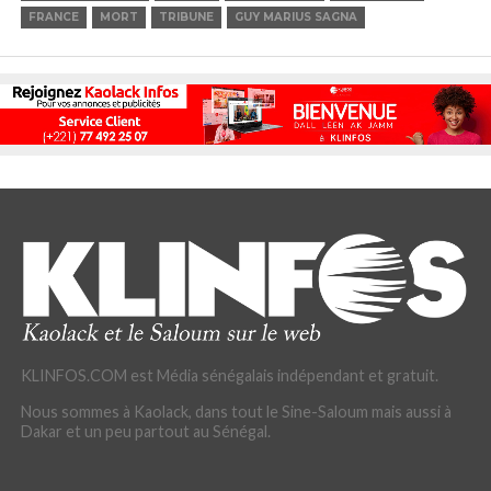
FRANCE
MORT
TRIBUNE
GUY MARIUS SAGNA
KLINFOS.COM est Média sénégalais indépendant et gratuit.
Nous sommes à Kaolack, dans tout le Sine-Saloum mais aussi à
Dakar et un peu partout au Sénégal.