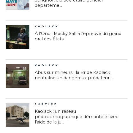
Senghor, élu Secrétaire général
départeme...
KAOLACK
17
À l’Onu : Macky Sall à l’épreuve du grand
oral des États...
KAOLACK
66
Abus sur mineurs : la Br de Kaolack
neutralise un dangereux prédateur...
JUSTICE
78
Kaolack : un réseau
pédopornographique démantelé avec
l’aide de la ju...