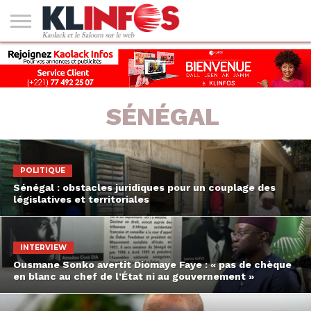
#2
(PAS
KAOLACK
POLITIQUE
ECONOMIE
SOCIÉTÉ
CULTURE
PEOPLE
SPORT
SANTÉ
AFRIQUE
INTERNATIONAL
EMPLOI &
DE
FORMATION
TITRE)
SÉNÉGAL
POLITIQUE
Sénégal : obstacles juridiques pour un couplage des
législatives et territoriales
INTERVIEW
Ousmane Sonko avertit Diomaye Faye : « pas de chèque
en blanc au chef de l’État ni au gouvernement »