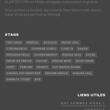
KLINFOS.COM est Média sénégalais indépendant et gratuit.
Nous sommes à Kaolack, dans tout le Sine-Saloum mais aussi à
Dakar et un peu partout au Sénégal.
#TAGS
FEATURED
SÉNÉGAL
KAOLACK
MACKY SALL
CORONAVIRUS
OUSMANE SONKO
COVID 19
DAKAR
PRÉSIDENTIELLE
GOUVERNEMENT
IDRISSA SECK
DÉCÈS
REVUE DE PRESSE
PASTEF
MÉDINA BAYE
SADIO MANÉ
MORT
TRIBUNE
FRANCE
GUY MARIUS SAGNA
CONSEIL DES MINISTRES
SERIGNE MBOUP
KHALIFA SALL
AMINATA TOURÉ
APR
LIENS UTILES
QUI SOMMES NOUS ?
CONTACT