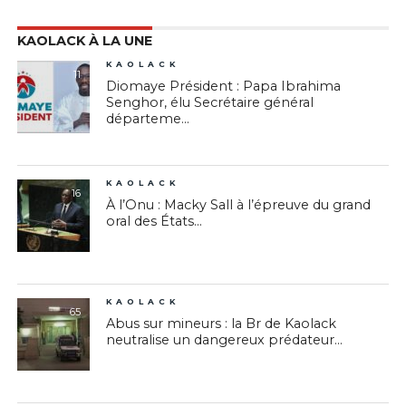
KAOLACK À LA UNE
KAOLACK
11
Diomaye Président : Papa Ibrahima
Senghor, élu Secrétaire général
départeme...
KAOLACK
16
À l’Onu : Macky Sall à l’épreuve du grand
oral des États...
KAOLACK
65
Abus sur mineurs : la Br de Kaolack
neutralise un dangereux prédateur...