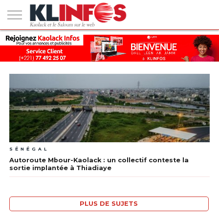
#2
(PAS
KAOLACK
POLITIQUE
ECONOMIE
SOCIÉTÉ
CULTURE
PEOPLE
SPORT
SANTÉ
AFRIQUE
INTERNATIONAL
EMPLOI &
DE
FORMATION
TITRE)
SÉNÉGAL
Autoroute Mbour-Kaolack : un collectif conteste la
sortie implantée à Thiadiaye
PLUS DE SUJETS