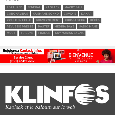
FEATURED
SÉNÉGAL
KAOLACK
MACKY SALL
CORONAVIRUS
OUSMANE SONKO
COVID 19
DAKAR
PRÉSIDENTIELLE
GOUVERNEMENT
IDRISSA SECK
DÉCÈS
REVUE DE PRESSE
PASTEF
MÉDINA BAYE
SADIO MANÉ
MORT
TRIBUNE
FRANCE
GUY MARIUS SAGNA