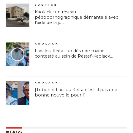
JUSTICE
77
Kaolack : un réseau
pédopornographique démantelé avec
l’aide de la ju...
KAOLACK
76
Fadillou Keita : un désir de mairie
contesté au sein de Pastef-Kaolack...
KAOLACK
86
[Tribune] Fadilou Keïta n’est-il pas une
bonne nouvelle pour l’...
#TAGS