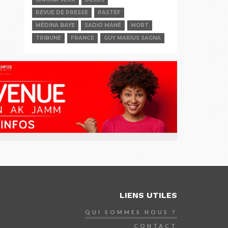
REVUE DE PRESSE
PASTEF
MÉDINA BAYE
SADIO MANÉ
MORT
TRIBUNE
FRANCE
GUY MARIUS SAGNA
LIENS UTILES
QUI SOMMES NOUS ?
CONTACT