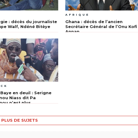
A
AFRIQUE
gie : décès du journaliste
Ghana : décès de l’ancien
pe Walf, Ndéné Bitèye
Secrétaire Général de l’Onu Kofi
Annan
ACK
Baye en deuil : Serigne
ou Niass dit Pa
ou n’est plus
PLUS DE SUJETS