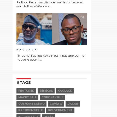
Fadillou Keita : un désir de mairie contesté au
sein de Pastef-Kaolack...
84
KAOLACK
[Tribune] Fadilou Keïta n’est-il pas une bonne
nouvelle pour l’...
#TAGS
FEATURED
SÉNÉGAL
KAOLACK
MACKY SALL
CORONAVIRUS
OUSMANE SONKO
COVID 19
DAKAR
PRÉSIDENTIELLE
GOUVERNEMENT
IDRISSA SECK
DÉCÈS