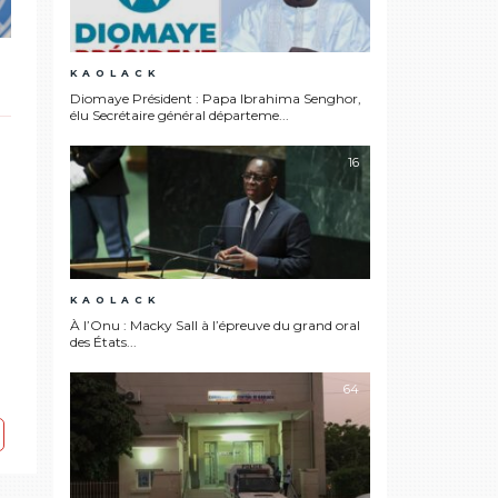
KAOLACK
Diomaye Président : Papa Ibrahima Senghor,
élu Secrétaire général départeme...
16
KAOLACK
À l’Onu : Macky Sall à l’épreuve du grand oral
des États...
64