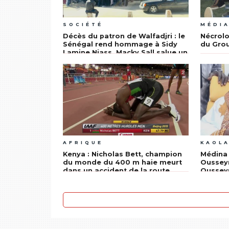
SOCIÉTÉ
MÉDI
Décès du patron de Walfadjri : le
Nécrolo
Sénégal rend hommage à Sidy
du Grou
Lamine Niass, Macky Sall salue un
témoin actif des luttes
démocratiques
AFRIQUE
KAOL
Kenya : Nicholas Bett, champion
Médina 
du monde du 400 m haie meurt
Ousseyn
dans un accident de la route
Ousseyn