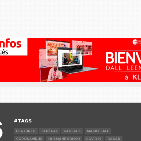
#TAGS
FEATURED
SÉNÉGAL
KAOLACK
MACKY SALL
CORONAVIRUS
OUSMANE SONKO
COVID 19
DAKAR