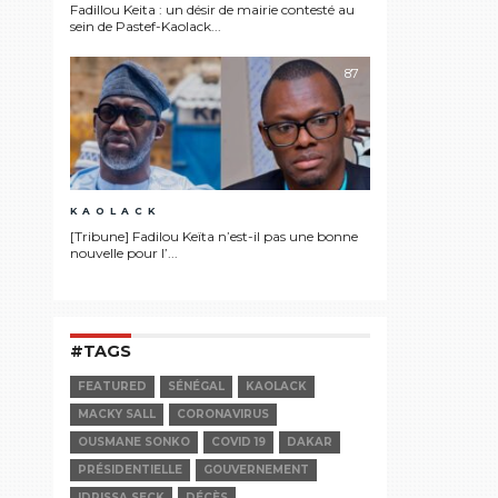
Fadillou Keita : un désir de mairie contesté au
sein de Pastef-Kaolack...
87
KAOLACK
[Tribune] Fadilou Keïta n’est-il pas une bonne
nouvelle pour l’...
#TAGS
FEATURED
SÉNÉGAL
KAOLACK
MACKY SALL
CORONAVIRUS
OUSMANE SONKO
COVID 19
DAKAR
PRÉSIDENTIELLE
GOUVERNEMENT
IDRISSA SECK
DÉCÈS