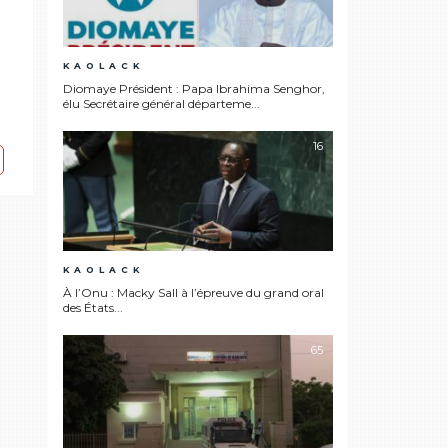
KAOLACK
Diomaye Président : Papa Ibrahima Senghor,
élu Secrétaire général départeme...
16
KAOLACK
À l’Onu : Macky Sall à l’épreuve du grand oral
des États...
65