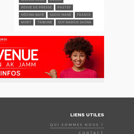
REVUE DE PRESSE
PASTEF
MÉDINA BAYE
SADIO MANÉ
FRANCE
MORT
TRIBUNE
GUY MARIUS SAGNA
LIENS UTILES
QUI SOMMES NOUS ?
CONTACT