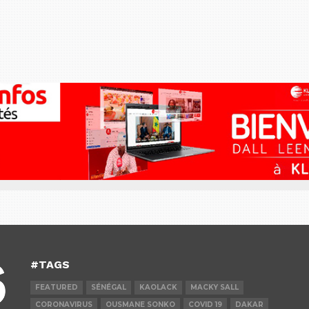
#TAGS
FEATURED
SÉNÉGAL
KAOLACK
MACKY SALL
CORONAVIRUS
OUSMANE SONKO
COVID 19
DAKAR