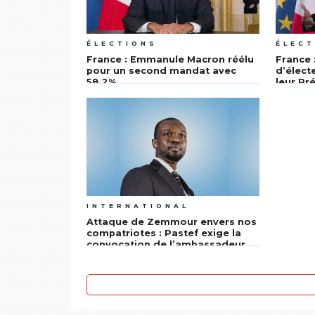
ÉLECTIONS
ÉLECT
France : Emmanule Macron réélu
France 
pour un second mandat avec
d’élect
58,2%
leur Pr
INTERNATIONAL
Attaque de Zemmour envers nos
compatriotes : Pastef exige la
convocation de l’ambassadeur
de France au Sénégal