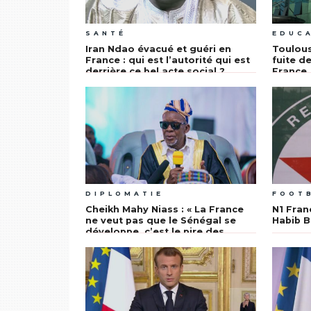
SANTÉ
EDUC
Iran Ndao évacué et guéri en
Toulous
France : qui est l’autorité qui est
fuite d
derrière ce bel acte social ?
France
DIPLOMATIE
FOOT
Cheikh Mahy Niass : « La France
N1 Fran
ne veut pas que le Sénégal se
Habib B
développe, c’est le pire des
colonisateurs »