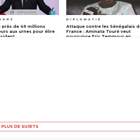
IONS
DIPLOMATIE
: près de 49 millions
Attaque contre les Sénégalais d
eurs aux urnes pour élire
France : Aminata Touré veut
ésident
poursuivre Eric Zemmour en
justice
PLUS DE SUJETS