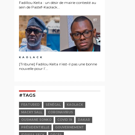
Fadillou Keita : un désir de mairie contesté au
sein de Pastef-Kaolack...
87
KAOLACK
[Tribune] Fadilou Keïta n’est-il pas une bonne
nouvelle pour l’...
#TAGS
FEATURED
SÉNÉGAL
KAOLACK
MACKY SALL
CORONAVIRUS
OUSMANE SONKO
COVID 19
DAKAR
PRÉSIDENTIELLE
GOUVERNEMENT
IDRISSA SECK
DÉCÈS