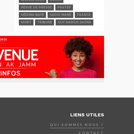
REVUE DE PRESSE
PASTEF
MÉDINA BAYE
SADIO MANÉ
FRANCE
MORT
TRIBUNE
GUY MARIUS SAGNA
LIENS UTILES
QUI SOMMES NOUS ?
CONTACT