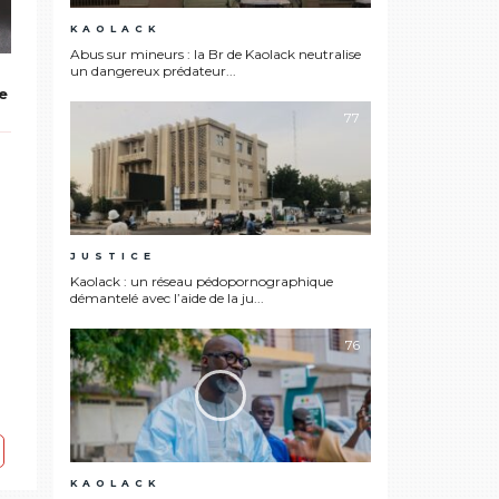
KAOLACK
Abus sur mineurs : la Br de Kaolack neutralise
un dangereux prédateur...
e
77
JUSTICE
Kaolack : un réseau pédopornographique
démantelé avec l’aide de la ju...
76
KAOLACK