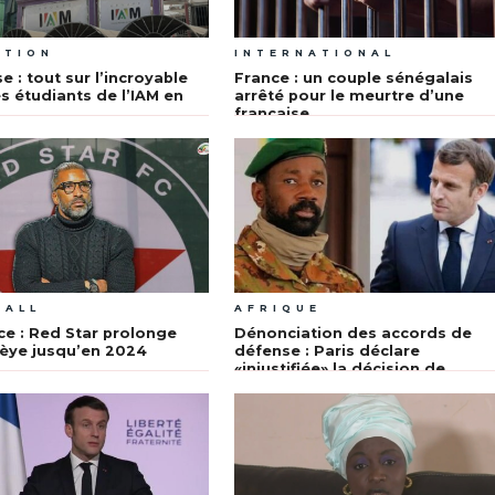
ATION
INTERNATIONAL
e : tout sur l’incroyable
France : un couple sénégalais
es étudiants de l’IAM en
arrêté pour le meurtre d’une
française
BALL
AFRIQUE
ce : Red Star prolonge
Dénonciation des accords de
èye jusqu’en 2024
défense : Paris déclare
«injustifiée» la décision de
Bamako