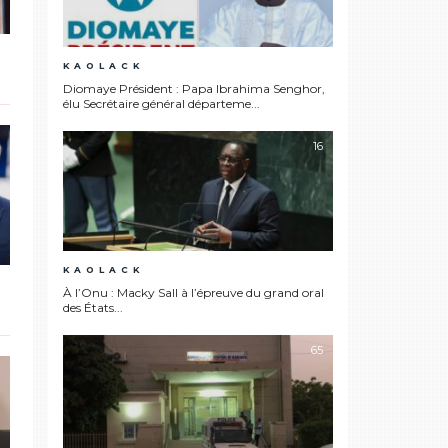
KAOLACK
Diomaye Président : Papa Ibrahima Senghor,
élu Secrétaire général départeme...
16
KAOLACK
À l’Onu : Macky Sall à l’épreuve du grand oral
des États...
65