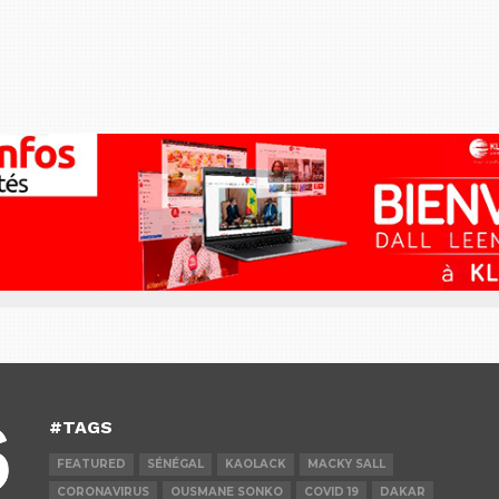
#TAGS
FEATURED
SÉNÉGAL
KAOLACK
MACKY SALL
CORONAVIRUS
OUSMANE SONKO
COVID 19
DAKAR