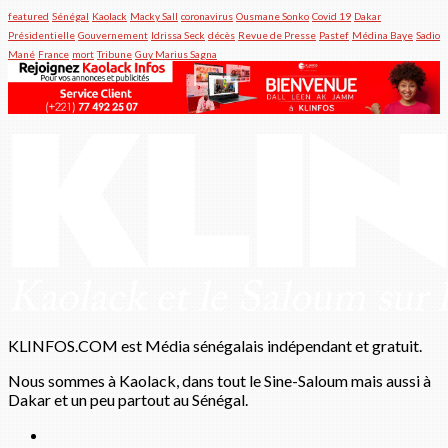
featured
Sénégal
Kaolack
Macky Sall
coronavirus
Ousmane Sonko
Covid 19
Dakar
Présidentielle
Gouvernement
Idrissa Seck
décès
Revue de Presse
Pastef
Médina Baye
Sadio
Mané
France
mort
Tribune
Guy Marius Sagna
KLINFOS.COM est Média sénégalais indépendant et gratuit.
Nous sommes à Kaolack, dans tout le Sine-Saloum mais aussi à
Dakar et un peu partout au Sénégal.