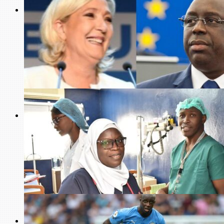
Justice
Violences au Sénégal : plainte en France et demande
d’enquête à la CPI contre Macky Sall pour « crimes contre
l’humanité »
Diplomatie
Sénégal – France : le président Macky Sall aurait offert plus 7
milliards FCfa à Marine LePen