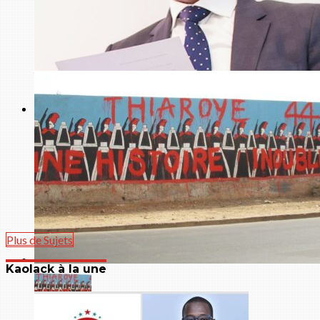
Economie
Rapport ARMP 2020-2021 : les dysfonctionnements
persistent alors que la France, la Chine et la Turquie se
taillent la part du lion
Faits Divers
Accusé de trois viols en France : la version de Kabirou
Mbodje
Plus de Sujets
Kaolack à la une