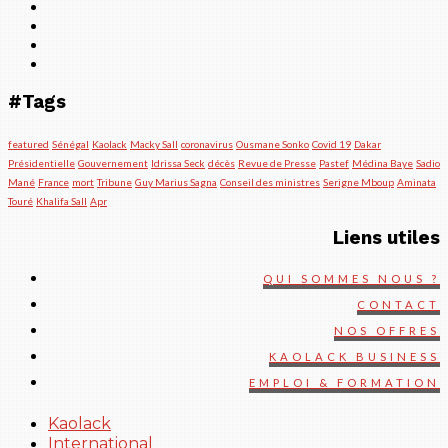
#Tags
featured
Sénégal
Kaolack
Macky Sall
coronavirus
Ousmane Sonko
Covid 19
Dakar
Présidentielle
Gouvernement
Idrissa Seck
décès
Revue de Presse
Pastef
Médina Baye
Sadio
Mané
France
mort
Tribune
Guy Marius Sagna
Conseil des ministres
Serigne Mboup
Aminata
Touré
Khalifa Sall
Apr
Liens utiles
QUI SOMMES NOUS ?
CONTACT
NOS OFFRES
KAOLACK BUSINESS
EMPLOI & FORMATION
Kaolack
International