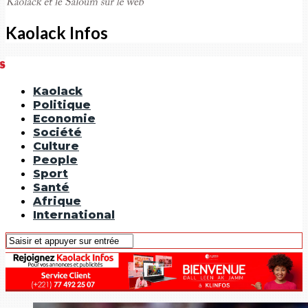
Kaolack Infos
Kaolack
Politique
Economie
Société
Culture
People
Sport
Santé
Afrique
International