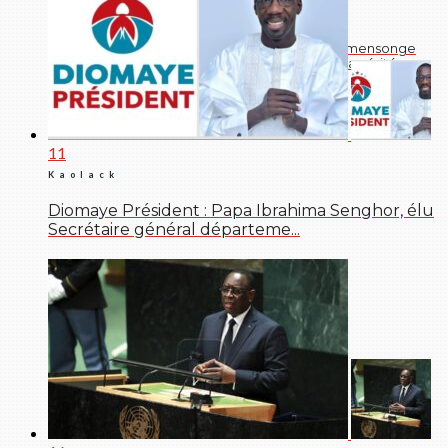
Histoire
Massacre de Thiaroye 1944 : 78 ans après, ce « mensonge
d’État » qui empêche toujours le triomphe de la vérité
11
Kaolack
Diomaye Président : Papa Ibrahima Senghor, élu
Secrétaire général départeme...