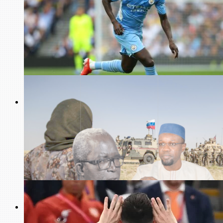
Santé
Médecine : comment la France veut arracher au Sénégal
ses médecins
Football
Royaume-Uni : la sentence est tombée pour Benjamin
Mendy