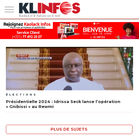
#2
(PAS
KAOLACK
POLITIQUE
ECONOMIE
SOCIÉTÉ
CULTURE
PEOPLE
SPORT
SANTÉ
AFRIQUE
INTERNATIONAL
EMPLOI &
DE
FORMATION
TITRE)
ÉLECTIONS
Présidentielle 2024 : Idrissa Seck lance l’opération
« Gnibissi » au Rewmi
PLUS DE SUJETS