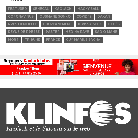
FEATURED
SÉNÉGAL
KAOLACK
MACKY SALL
CORONAVIRUS
OUSMANE SONKO
COVID 19
DAKAR
PRÉSIDENTIELLE
GOUVERNEMENT
IDRISSA SECK
DÉCÈS
REVUE DE PRESSE
PASTEF
MÉDINA BAYE
SADIO MANÉ
MORT
TRIBUNE
FRANCE
GUY MARIUS SAGNA