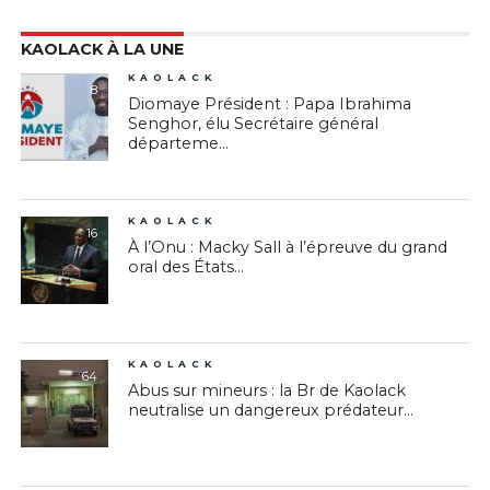
KAOLACK À LA UNE
KAOLACK
8
Diomaye Président : Papa Ibrahima
Senghor, élu Secrétaire général
départeme...
KAOLACK
16
À l’Onu : Macky Sall à l’épreuve du grand
oral des États...
KAOLACK
64
Abus sur mineurs : la Br de Kaolack
neutralise un dangereux prédateur...