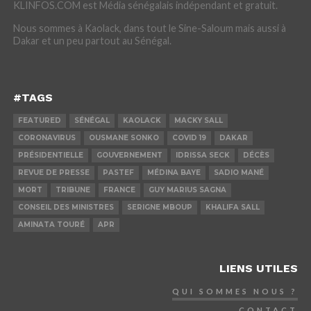
KLINFOS.COM est Média sénégalais indépendant et gratuit.
Nous sommes à Kaolack, dans tout le Sine-Saloum mais aussi à
Dakar et un peu partout au Sénégal.
#TAGS
FEATURED
SÉNÉGAL
KAOLACK
MACKY SALL
CORONAVIRUS
OUSMANE SONKO
COVID 19
DAKAR
PRÉSIDENTIELLE
GOUVERNEMENT
IDRISSA SECK
DÉCÈS
REVUE DE PRESSE
PASTEF
MÉDINA BAYE
SADIO MANÉ
MORT
TRIBUNE
FRANCE
GUY MARIUS SAGNA
CONSEIL DES MINISTRES
SERIGNE MBOUP
KHALIFA SALL
AMINATA TOURÉ
APR
LIENS UTILES
QUI SOMMES NOUS ?
CONTACT