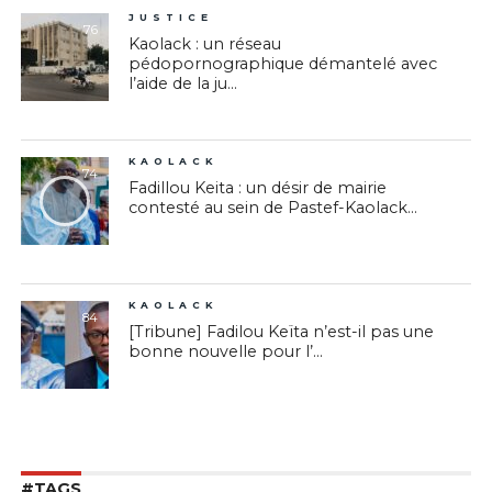
JUSTICE
76
Kaolack : un réseau
pédopornographique démantelé avec
l’aide de la ju...
KAOLACK
74
Fadillou Keita : un désir de mairie
contesté au sein de Pastef-Kaolack...
KAOLACK
84
[Tribune] Fadilou Keïta n’est-il pas une
bonne nouvelle pour l’...
#TAGS