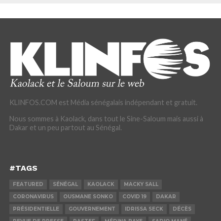
KLINFOS.COM est Média sénégalais indépendant et gratuit.
Nous sommes à Kaolack, dans tout le Sine-Saloum mais aussi à
Dakar et un peu partout au Sénégal.
#TAGS
FEATURED
SÉNÉGAL
KAOLACK
MACKY SALL
CORONAVIRUS
OUSMANE SONKO
COVID 19
DAKAR
PRÉSIDENTIELLE
GOUVERNEMENT
IDRISSA SECK
DÉCÈS