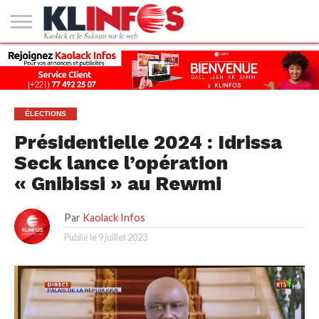
#2
(PAS
KAOLACK
POLITIQUE
ECONOMIE
SOCIÉTÉ
CULTURE
PEOPLE
SPORT
SANTÉ
AFRIQUE
INTERNATIONAL
EMPLOI &
DE
FORMATION
TITRE)
ÉLECTIONS
Présidentielle 2024 : Idrissa
Seck lance l’opération
« Gnibissi » au Rewmi
Par
Kaolack Infos
Publié le
9 juillet 2023