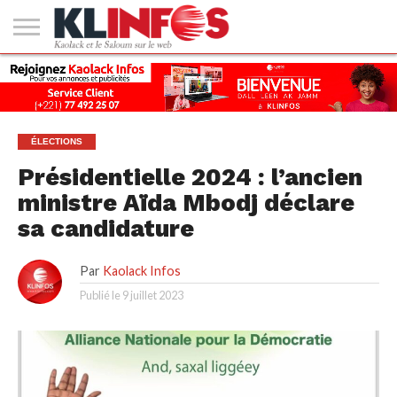
#2
(PAS
KAOLACK
POLITIQUE
ECONOMIE
SOCIÉTÉ
CULTURE
PEOPLE
SPORT
SANTÉ
AFRIQUE
INTERNATIONAL
EMPLOI &
DE
FORMATION
TITRE)
ÉLECTIONS
Présidentielle 2024 : l’ancien
ministre Aïda Mbodj déclare
sa candidature
Par
Kaolack Infos
Publié le
9 juillet 2023