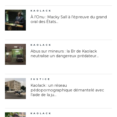
KAOLACK
16
À l’Onu : Macky Sall à l’épreuve du grand
oral des États...
KAOLACK
64
Abus sur mineurs : la Br de Kaolack
neutralise un dangereux prédateur...
JUSTICE
76
Kaolack : un réseau
pédopornographique démantelé avec
l’aide de la ju...
KAOLACK
74