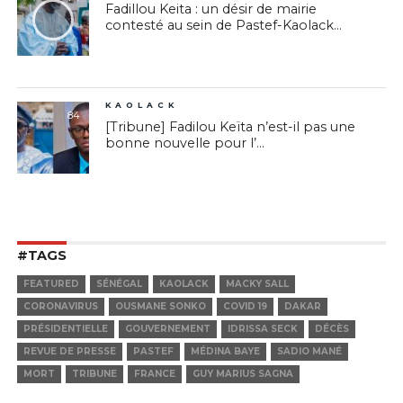
Fadillou Keita : un désir de mairie
contesté au sein de Pastef-Kaolack...
KAOLACK
84
[Tribune] Fadilou Keïta n’est-il pas une
bonne nouvelle pour l’...
#TAGS
FEATURED
SÉNÉGAL
KAOLACK
MACKY SALL
CORONAVIRUS
OUSMANE SONKO
COVID 19
DAKAR
PRÉSIDENTIELLE
GOUVERNEMENT
IDRISSA SECK
DÉCÈS
REVUE DE PRESSE
PASTEF
MÉDINA BAYE
SADIO MANÉ
MORT
TRIBUNE
FRANCE
GUY MARIUS SAGNA