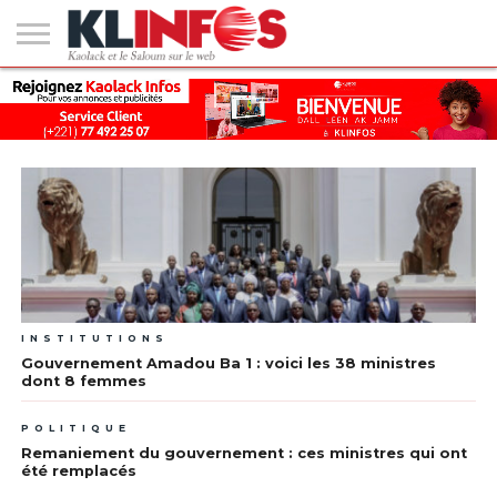
#2
(PAS
KAOLACK
POLITIQUE
ECONOMIE
SOCIÉTÉ
CULTURE
PEOPLE
SPORT
SANTÉ
AFRIQUE
INTERNATIONAL
EMPLOI &
DE
FORMATION
TITRE)
INSTITUTIONS
Gouvernement Amadou Ba 1 : voici les 38 ministres
dont 8 femmes
POLITIQUE
Remaniement du gouvernement : ces ministres qui ont
été remplacés