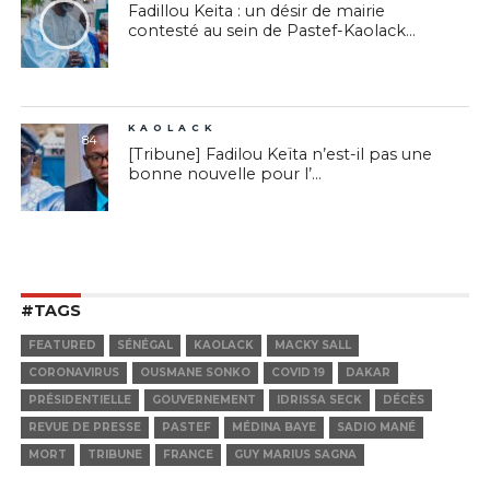
Fadillou Keita : un désir de mairie
contesté au sein de Pastef-Kaolack...
KAOLACK
84
[Tribune] Fadilou Keïta n’est-il pas une
bonne nouvelle pour l’...
#TAGS
FEATURED
SÉNÉGAL
KAOLACK
MACKY SALL
CORONAVIRUS
OUSMANE SONKO
COVID 19
DAKAR
PRÉSIDENTIELLE
GOUVERNEMENT
IDRISSA SECK
DÉCÈS
REVUE DE PRESSE
PASTEF
MÉDINA BAYE
SADIO MANÉ
MORT
TRIBUNE
FRANCE
GUY MARIUS SAGNA