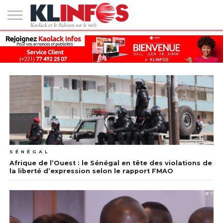
#2
(PAS
KAOLACK
POLITIQUE
ECONOMIE
SOCIÉTÉ
CULTURE
PEOPLE
SPORT
SANTÉ
AFRIQUE
INTERNATIONAL
EMPLOI &
DE
FORMATION
TITRE)
SÉNÉGAL
Afrique de l’Ouest : le Sénégal en tête des violations de
la liberté d’expression selon le rapport FMAO