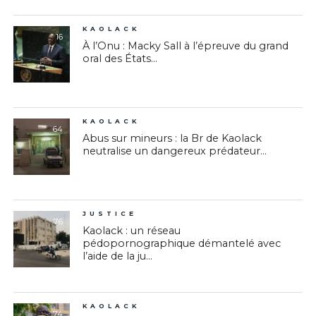
KAOLACK
16
À l’Onu : Macky Sall à l’épreuve du grand
oral des États...
KAOLACK
64
Abus sur mineurs : la Br de Kaolack
neutralise un dangereux prédateur...
JUSTICE
76
Kaolack : un réseau
pédopornographique démantelé avec
l’aide de la ju...
KAOLACK
74