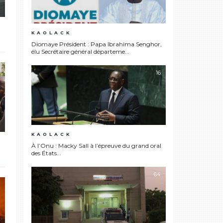
KAOLACK
Diomaye Président : Papa Ibrahima Senghor,
élu Secrétaire général départeme...
16
KAOLACK
À l’Onu : Macky Sall à l’épreuve du grand oral
des États...
64