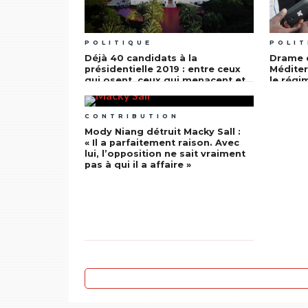
POLITIQUE
POLIT
Déjà 40 candidats à la
Drame d
présidentielle 2019 : entre ceux
Méditer
qui osent, ceux qui menacent et
le régi
ceux qui cherchent le buzz… Tous
livre à
à l’épreuve de ce tamis du
recette
parrainage !
CONTRIBUTION
Mody Niang détruit Macky Sall :
« Il a parfaitement raison. Avec
lui, l’opposition ne sait vraiment
pas à qui il a affaire »