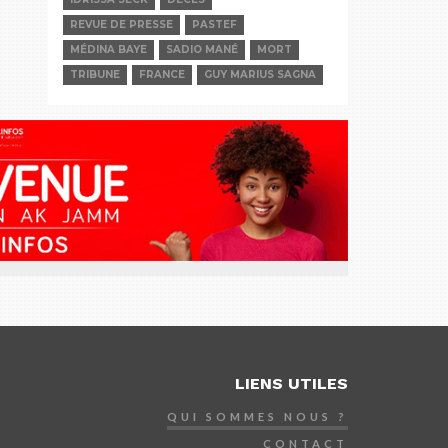
REVUE DE PRESSE
PASTEF
MÉDINA BAYE
SADIO MANÉ
MORT
TRIBUNE
FRANCE
GUY MARIUS SAGNA
LIENS UTILES
QUI SOMMES NOUS ?
CONTACT