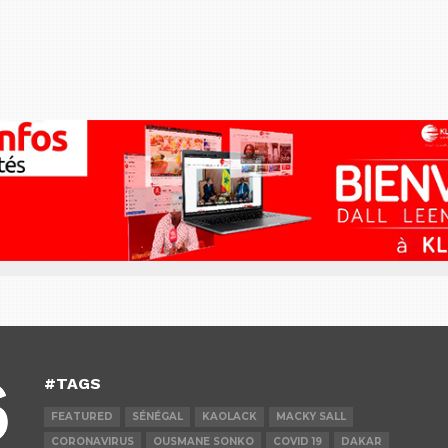
#TAGS
FEATURED
SÉNÉGAL
KAOLACK
MACKY SALL
CORONAVIRUS
OUSMANE SONKO
COVID 19
DAKAR