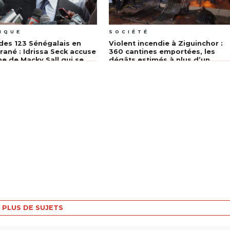
IQUE
SOCIÉTÉ
es 123 Sénégalais en
Violent incendie à Ziguinchor :
rané : Idrissa Seck accuse
360 cantines emportées, les
me de Macky Sall qui se
dégâts estimés à plus d’un
 des bricolages et des
milliard, Idrissa Seck exige une
s électoralistes
enquête
PLUS DE SUJETS