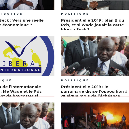
RIBUTION
POLITIQUE
Seck : Vers une réelle
Présidentielle 2019 : plan B du
e économique ?
Pds, et si Wade jouait la carte
Idrissa Seck ?
IQUE
POLITIQUE
 de l’Internationale
Présidentielle 2019 : le
e : Me Wade et le Pds
parrainage divise l’opposition à
t de boycotter si…
quelque mois de l’échéance
électorale