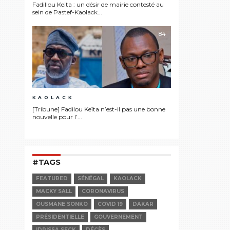
Fadillou Keita : un désir de mairie contesté au
sein de Pastef-Kaolack...
84
KAOLACK
[Tribune] Fadilou Keïta n’est-il pas une bonne
nouvelle pour l’...
#TAGS
FEATURED
SÉNÉGAL
KAOLACK
MACKY SALL
CORONAVIRUS
OUSMANE SONKO
COVID 19
DAKAR
PRÉSIDENTIELLE
GOUVERNEMENT
IDRISSA SECK
DÉCÈS