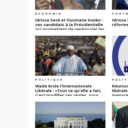
ECONOMIE
CONT
Idrissa Seck et Ousmane Sonko :
Idrissa 
ces candidats à la Présidentielle
réform
qui promettent de renégocier les
contrats pétroliers signés par
Macky Sall
POLITIQUE
POLIT
Wade brule l’Internationale
Réunion
Libérale : «Tout ce qu’elle a fait,
libéral
c’est modifier ses règles, pour
menacen
pouvoir recruter notre adversaire
qui est un antidémocratique
patenté»