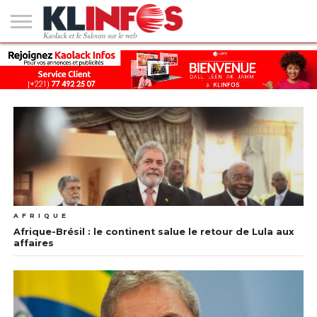
#2
(PAS
KAOLACK
POLITIQUE
ECONOMIE
SOCIÉTÉ
CULTURE
PEOPLE
SPORT
SANTÉ
AFRIQUE
INTERNATIONAL
EMPLOI &
DE
FORMATION
TITRE)
AFRIQUE
Afrique-Brésil : le continent salue le retour de Lula aux
affaires