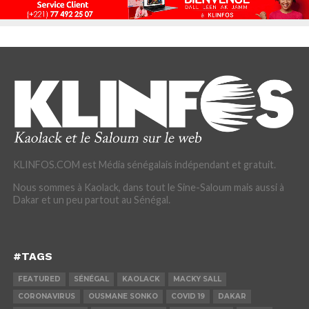
KLINFOS.COM est Média sénégalais indépendant et gratuit.
Nous sommes à Kaolack, dans tout le Sine-Saloum mais aussi à
Dakar et un peu partout au Sénégal.
#TAGS
FEATURED
SÉNÉGAL
KAOLACK
MACKY SALL
CORONAVIRUS
OUSMANE SONKO
COVID 19
DAKAR