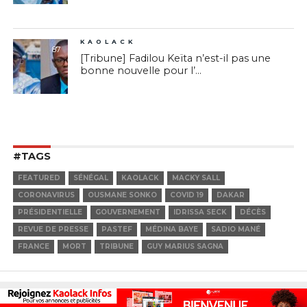
KAOLACK
87
[Tribune] Fadilou Keïta n’est-il pas une
bonne nouvelle pour l’...
#TAGS
FEATURED
SÉNÉGAL
KAOLACK
MACKY SALL
CORONAVIRUS
OUSMANE SONKO
COVID 19
DAKAR
PRÉSIDENTIELLE
GOUVERNEMENT
IDRISSA SECK
DÉCÈS
REVUE DE PRESSE
PASTEF
MÉDINA BAYE
SADIO MANÉ
FRANCE
MORT
TRIBUNE
GUY MARIUS SAGNA