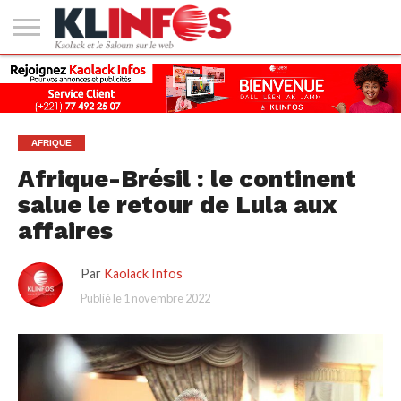
#2
(PAS
KAOLACK
POLITIQUE
ECONOMIE
SOCIÉTÉ
CULTURE
PEOPLE
SPORT
SANTÉ
AFRIQUE
INTERNATIONAL
EMPLOI &
DE
FORMATION
TITRE)
AFRIQUE
Afrique-Brésil : le continent
salue le retour de Lula aux
affaires
Par
Kaolack Infos
Publié le
1 novembre 2022