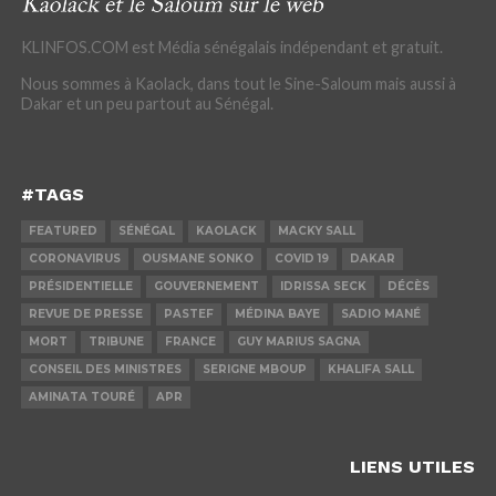
KLINFOS.COM est Média sénégalais indépendant et gratuit.
Nous sommes à Kaolack, dans tout le Sine-Saloum mais aussi à
Dakar et un peu partout au Sénégal.
#TAGS
FEATURED
SÉNÉGAL
KAOLACK
MACKY SALL
CORONAVIRUS
OUSMANE SONKO
COVID 19
DAKAR
PRÉSIDENTIELLE
GOUVERNEMENT
IDRISSA SECK
DÉCÈS
REVUE DE PRESSE
PASTEF
MÉDINA BAYE
SADIO MANÉ
MORT
TRIBUNE
FRANCE
GUY MARIUS SAGNA
CONSEIL DES MINISTRES
SERIGNE MBOUP
KHALIFA SALL
AMINATA TOURÉ
APR
LIENS UTILES