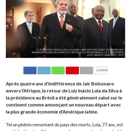
LE PRÉSIDENT BRÉSILIEN LULA AVEC L'ANCIEN PRÉSIDENT MOZAMBICAIN
ARMANDO GUEBUZA À MAPUTO, CAPITALE DU MOZAMBIQUE, LE 9 NOVEMBRE
2010. (BENOIT MARQUET / AFP)
COMMENTAIRES
Après quatre ans d’indifférence de Jair Bolsonaro
envers l’Afrique, le retour de Luiz Inácio Lula da Silva à
la présidence au Brésil a été généralement salué sur le
continent comme annonçant un nouveau départ avec
la plus grande économie d’Amérique latine.
Tel un phénix remontant du pays des morts, Lula, 77 ans, est