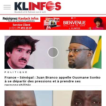
#2
(PAS
KAOLACK
POLITIQUE
ECONOMIE
SOCIÉTÉ
CULTURE
PEOPLE
SPORT
SANTÉ
AFRIQUE
INTERNATIONAL
EMPLOI &
DE
FORMATION
TITRE)
POLITIQUE
France – Sénégal : Juan Branco appelle Ousmane Sonko
à se départir des pressions et à prendre ses
responsabilités