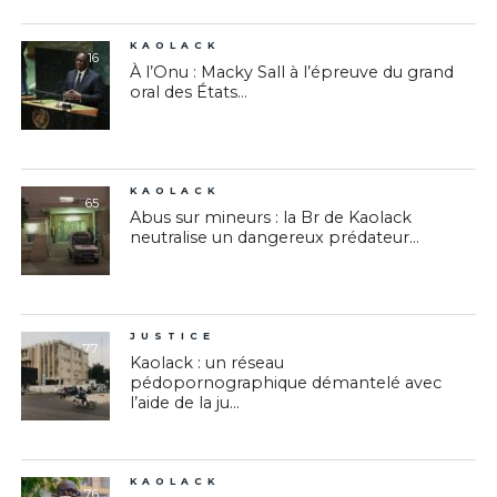
KAOLACK
16
À l’Onu : Macky Sall à l’épreuve du grand
oral des États...
KAOLACK
65
Abus sur mineurs : la Br de Kaolack
neutralise un dangereux prédateur...
JUSTICE
77
Kaolack : un réseau
pédopornographique démantelé avec
l’aide de la ju...
KAOLACK
76