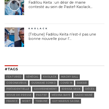
Fadillou Keita : un désir de mairie
contesté au sein de Pastef-Kaolack...
KAOLACK
87
[Tribune] Fadilou Keïta n’est-il pas une
bonne nouvelle pour l’...
#TAGS
FEATURED
SÉNÉGAL
KAOLACK
MACKY SALL
CORONAVIRUS
OUSMANE SONKO
COVID 19
DAKAR
PRÉSIDENTIELLE
GOUVERNEMENT
IDRISSA SECK
DÉCÈS
REVUE DE PRESSE
PASTEF
MÉDINA BAYE
SADIO MANÉ
FRANCE
MORT
TRIBUNE
GUY MARIUS SAGNA