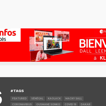
#TAGS
FEATURED
SÉNÉGAL
KAOLACK
MACKY SALL
CORONAVIRUS
OUSMANE SONKO
COVID 19
DAKAR