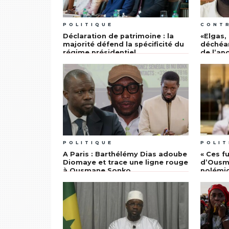
POLITIQUE
CONT
Déclaration de patrimoine : la
«Elgas, 
majorité défend la spécificité du
déchéan
régime présidentiel
de l’ap
Malang 
Malick 
POLITIQUE
POLIT
A Paris : Barthélémy Dias adoube
« Ces fu
Diomaye et trace une ligne rouge
d’Ousma
à Ousmane Sonko
polémi