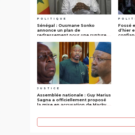
POLITIQUE
POLIT
Sénégal : Ousmane Sonko
Fossé e
annonce un plan de
d’hier e
redressement pour une rupture
confian
encore incertaine
JUSTICE
Assemblée nationale : Guy Marius
Sagna a officiellement proposé
la mise en accusation de Macky
Sall pour haute trahison