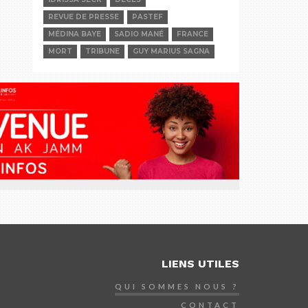
REVUE DE PRESSE
PASTEF
MÉDINA BAYE
SADIO MANÉ
FRANCE
MORT
TRIBUNE
GUY MARIUS SAGNA
LIENS UTILES
QUI SOMMES NOUS ?
CONTACT