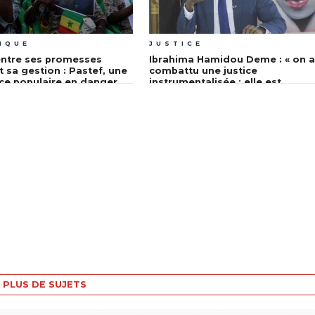
IQUE
JUSTICE
ntre ses promesses
Ibrahima Hamidou Deme : « on 
t sa gestion : Pastef, une
combattu une justice
ce populaire en danger
instrumentalisée ; elle est
maintenant ridiculisée »
PLUS DE SUJETS