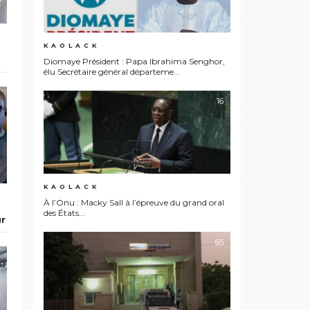
KAOLACK
Diomaye Président : Papa Ibrahima Senghor,
élu Secrétaire général départeme...
16
KAOLACK
À l’Onu : Macky Sall à l’épreuve du grand oral
:
des États...
ur
65