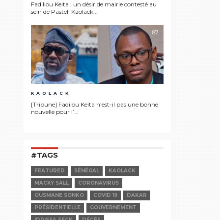
Fadillou Keita : un désir de mairie contesté au
sein de Pastef-Kaolack...
87
KAOLACK
[Tribune] Fadilou Keïta n’est-il pas une bonne
nouvelle pour l’...
#TAGS
FEATURED
SÉNÉGAL
KAOLACK
MACKY SALL
CORONAVIRUS
OUSMANE SONKO
COVID 19
DAKAR
PRÉSIDENTIELLE
GOUVERNEMENT
IDRISSA SECK
DÉCÈS