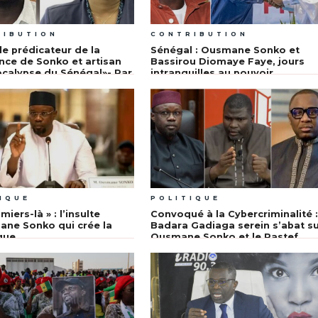
RIBUTION
CONTRIBUTION
le prédicateur de la
Sénégal : Ousmane Sonko et
ce de Sonko et artisan
Bassirou Diomaye Faye, jours
ocalypse du Sénégal»- Par
intranquilles au pouvoir
Sagna et Dr Aminata Sarr
Ndiaye
IQUE
POLITIQUE
miers-là » : l’insulte
Convoqué à la Cybercriminalité 
ne Sonko qui crée la
Badara Gadiaga serein s’abat s
que
Ousmane Sonko et le Pastef