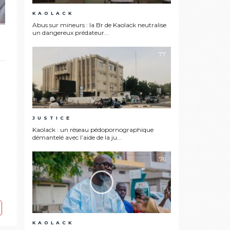
KAOLACK
Abus sur mineurs : la Br de Kaolack neutralise
un dangereux prédateur...
a
77
JUSTICE
Kaolack : un réseau pédopornographique
démantelé avec l’aide de la ju...
76
KAOLACK