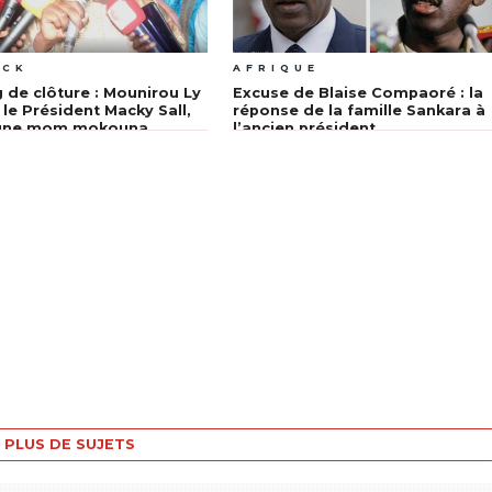
ACK
AFRIQUE
 de clôture : Mounirou Ly
Excuse de Blaise Compaoré : la
 le Président Macky Sall,
réponse de la famille Sankara à
egne mom mokouna
l’ancien président
kh »
PLUS DE SUJETS