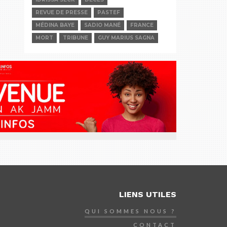
REVUE DE PRESSE
PASTEF
MÉDINA BAYE
SADIO MANÉ
FRANCE
MORT
TRIBUNE
GUY MARIUS SAGNA
LIENS UTILES
QUI SOMMES NOUS ?
CONTACT