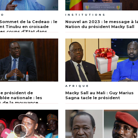
AO
INSTITUTIONS
Sommet de la Cedeao : le
Nouvel an 2023 : le message à l
nt Tinubu en croisade
Nation du président Macky Sall
les coups d’Etat dans
e
R
AFRIQUE
e président de
Macky Sall au Mali : Guy Marius
blée nationale : les
Sagna tacle le président
s de la mouvance
ntiel attendus au palais
edi