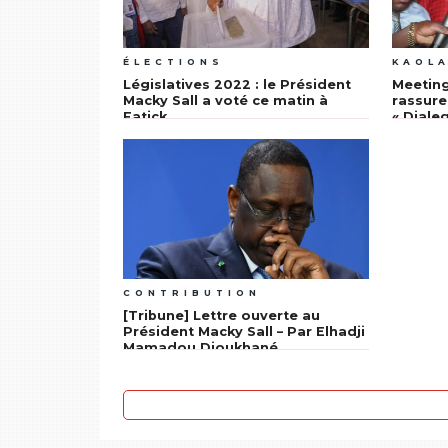
ÉLECTIONS
KAOL
Législatives 2022 : le Président
Meeting
Macky Sall a voté ce matin à
rassure
Fatick
« Dial
roumba
CONTRIBUTION
[Tribune] Lettre ouverte au
Président Macky Sall – Par Elhadji
Mamadou Dioukhané