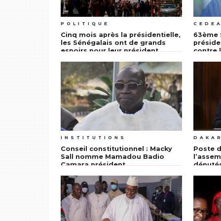
POLITIQUE
CEDE
Cinq mois après la présidentielle,
63ème 
les Sénégalais ont de grands
préside
espoirs pour leur président
contre 
l’espac
INSTITUTIONS
DAKA
Conseil constitutionnel : Macky
Poste d
Sall nomme Mamadou Badio
l’assem
Camara président
député
préside
ce Sam