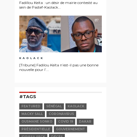
Fadillou Keita : un désir de mairie contesté au
sein de Pastef-Kaolack...
87
KAOLACK
[Tribune] Fadilou Keïta n’est-il pas une bonne
nouvelle pour l’...
#TAGS
FEATURED
SÉNÉGAL
KAOLACK
MACKY SALL
CORONAVIRUS
OUSMANE SONKO
COVID 19
DAKAR
PRÉSIDENTIELLE
GOUVERNEMENT
IDRISSA SECK
DÉCÈS