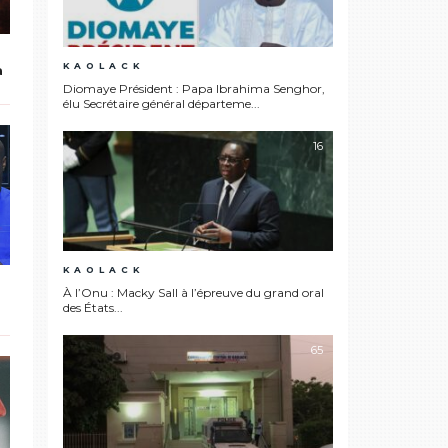
KAOLACK
a
Diomaye Président : Papa Ibrahima Senghor,
élu Secrétaire général départeme...
16
KAOLACK
À l’Onu : Macky Sall à l’épreuve du grand oral
des États...
65