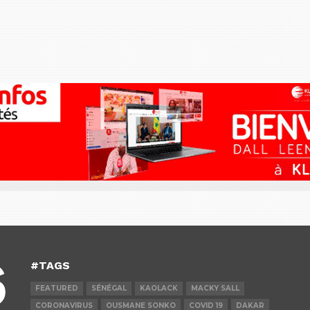
#TAGS
FEATURED
SÉNÉGAL
KAOLACK
MACKY SALL
CORONAVIRUS
OUSMANE SONKO
COVID 19
DAKAR