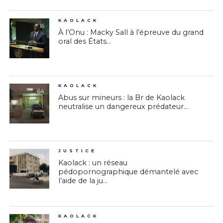
KAOLACK
16
À l’Onu : Macky Sall à l’épreuve du grand
oral des États...
KAOLACK
64
Abus sur mineurs : la Br de Kaolack
neutralise un dangereux prédateur...
JUSTICE
76
Kaolack : un réseau
pédopornographique démantelé avec
l’aide de la ju...
KAOLACK
74