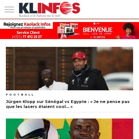
#2
(PAS
KAOLACK
POLITIQUE
ECONOMIE
SOCIÉTÉ
CULTURE
PEOPLE
SPORT
SANTÉ
AFRIQUE
INTERNATIONAL
EMPLOI &
DE
FORMATION
TITRE)
FOOTBALL
Jürgen Klopp sur Sénégal vs Egypte : « Je ne pense pas
que les lasers étaient cool… »