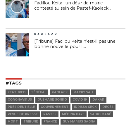
Fadillou Keita : un désir de mairie
contesté au sein de Pastef-Kaolack...
KAOLACK
84
[Tribune] Fadilou Keïta n’est-il pas une
bonne nouvelle pour l’...
#TAGS
FEATURED
SÉNÉGAL
KAOLACK
MACKY SALL
CORONAVIRUS
OUSMANE SONKO
COVID 19
DAKAR
PRÉSIDENTIELLE
GOUVERNEMENT
IDRISSA SECK
DÉCÈS
REVUE DE PRESSE
PASTEF
MÉDINA BAYE
SADIO MANÉ
MORT
TRIBUNE
FRANCE
GUY MARIUS SAGNA