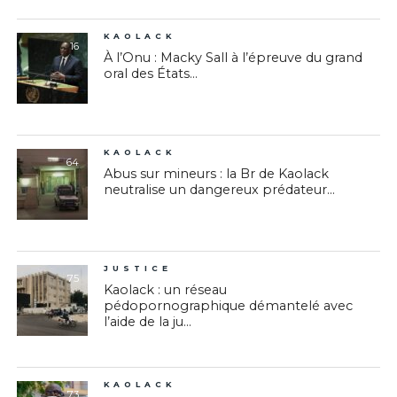
KAOLACK
16
À l’Onu : Macky Sall à l’épreuve du grand
oral des États...
KAOLACK
64
Abus sur mineurs : la Br de Kaolack
neutralise un dangereux prédateur...
JUSTICE
75
Kaolack : un réseau
pédopornographique démantelé avec
l’aide de la ju...
KAOLACK
73