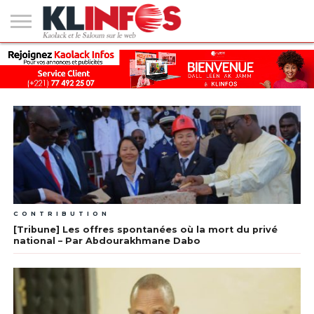
#2
(PAS
KAOLACK
POLITIQUE
ECONOMIE
SOCIÉTÉ
CULTURE
PEOPLE
SPORT
SANTÉ
AFRIQUE
INTERNATIONAL
EMPLOI &
DE
FORMATION
TITRE)
CONTRIBUTION
[Tribune] Les offres spontanées où la mort du privé
national – Par Abdourakhmane Dabo