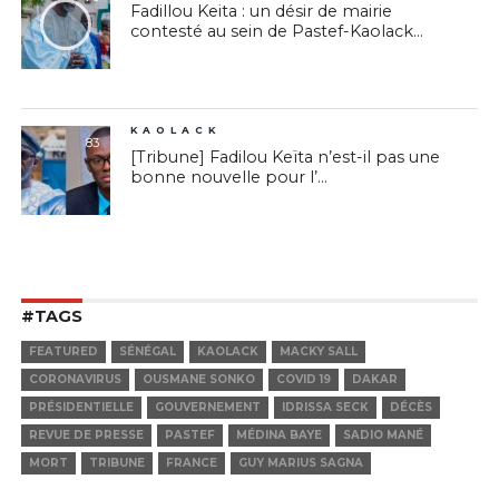
Fadillou Keita : un désir de mairie
contesté au sein de Pastef-Kaolack...
KAOLACK
83
[Tribune] Fadilou Keïta n’est-il pas une
bonne nouvelle pour l’...
#TAGS
FEATURED
SÉNÉGAL
KAOLACK
MACKY SALL
CORONAVIRUS
OUSMANE SONKO
COVID 19
DAKAR
PRÉSIDENTIELLE
GOUVERNEMENT
IDRISSA SECK
DÉCÈS
REVUE DE PRESSE
PASTEF
MÉDINA BAYE
SADIO MANÉ
MORT
TRIBUNE
FRANCE
GUY MARIUS SAGNA