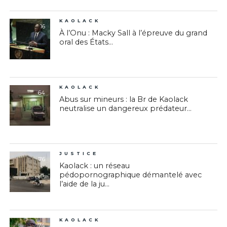
KAOLACK
16
À l’Onu : Macky Sall à l’épreuve du grand
oral des États...
KAOLACK
64
Abus sur mineurs : la Br de Kaolack
neutralise un dangereux prédateur...
JUSTICE
76
Kaolack : un réseau
pédopornographique démantelé avec
l’aide de la ju...
KAOLACK
74