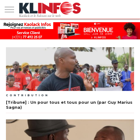
#2
(PAS
KAOLACK
POLITIQUE
ECONOMIE
SOCIÉTÉ
CULTURE
PEOPLE
SPORT
SANTÉ
AFRIQUE
INTERNATIONAL
EMPLOI &
DE
FORMATION
TITRE)
CONTRIBUTION
[Tribune] : Un pour tous et tous pour un (par Guy Marius
Sagna)