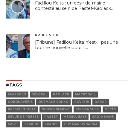
Fadillou Keita : un désir de mairie
contesté au sein de Pastef-Kaolack...
KAOLACK
84
[Tribune] Fadilou Keïta n’est-il pas une
bonne nouvelle pour l’...
#TAGS
FEATURED
SÉNÉGAL
KAOLACK
MACKY SALL
CORONAVIRUS
OUSMANE SONKO
COVID 19
DAKAR
PRÉSIDENTIELLE
GOUVERNEMENT
IDRISSA SECK
DÉCÈS
REVUE DE PRESSE
PASTEF
MÉDINA BAYE
SADIO MANÉ
MORT
TRIBUNE
FRANCE
GUY MARIUS SAGNA