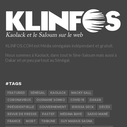
KLINFOS.COM est Média sénégalais indépendant et gratuit.
Nous sommes à Kaolack, dans tout le Sine-Saloum mais aussi à
Dakar et un peu partout au Sénégal.
#TAGS
FEATURED
SÉNÉGAL
KAOLACK
MACKY SALL
CORONAVIRUS
OUSMANE SONKO
COVID 19
DAKAR
PRÉSIDENTIELLE
GOUVERNEMENT
IDRISSA SECK
DÉCÈS
REVUE DE PRESSE
PASTEF
MÉDINA BAYE
SADIO MANÉ
FRANCE
MORT
TRIBUNE
GUY MARIUS SAGNA