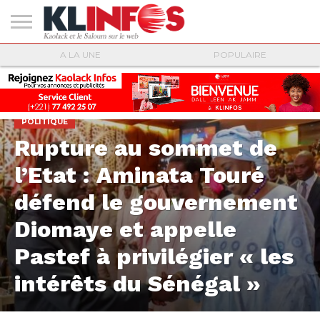
#2
A LA UNE
POPULAIRE
(PAS
KAOLACK
POLITIQUE
ECONOMIE
SOCIÉTÉ
CULTURE
PEOPLE
SPORT
SANTÉ
AFRIQUE
INTERNATIONAL
EMPLOI &
DE
FORMATION
TITRE)
POLITIQUE
Rupture au sommet de
l’Etat : Aminata Touré
défend le gouvernement
Diomaye et appelle
Pastef à privilégier « les
intérêts du Sénégal »