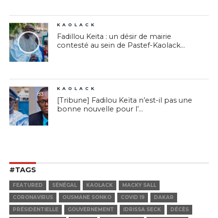
KAOLACK
73
Fadillou Keita : un désir de mairie
contesté au sein de Pastef-Kaolack...
KAOLACK
83
[Tribune] Fadilou Keïta n’est-il pas une
bonne nouvelle pour l’...
#TAGS
FEATURED
SÉNÉGAL
KAOLACK
MACKY SALL
CORONAVIRUS
OUSMANE SONKO
COVID 19
DAKAR
PRÉSIDENTIELLE
GOUVERNEMENT
IDRISSA SECK
DÉCÈS