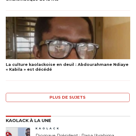
La culture kaolackoise en deuil : Abdourahmane Ndiaye
« Kabila » est décédé
PLUS DE SUJETS
KAOLACK À LA UNE
KAOLACK
8
Diomaye Président : Papa Ibrahima