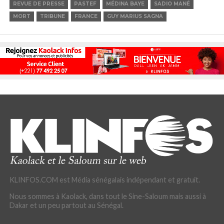
REVUE DE PRESSE
PASTEF
MÉDINA BAYE
SADIO MANÉ
MORT
TRIBUNE
FRANCE
GUY MARIUS SAGNA
KLINFOS.COM est Média sénégalais indépendant et gratuit.
Nous sommes à Kaolack, dans tout le Sine-Saloum mais aussi à
Dakar et un peu partout au Sénégal.