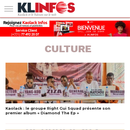
#2
(PAS
KAOLACK
POLITIQUE
ECONOMIE
SOCIÉTÉ
CULTURE
PEOPLE
SPORT
SANTÉ
AFRIQUE
INTERNATIONAL
EMPLOI &
DE
FORMATION
TITRE)
CULTURE
Kaolack : le groupe Right Gui Squad présente son
premier album « Diamond The Ep »