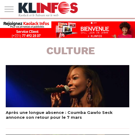
#2
(PAS
KAOLACK
POLITIQUE
ECONOMIE
SOCIÉTÉ
CULTURE
PEOPLE
SPORT
SANTÉ
AFRIQUE
INTERNATIONAL
EMPLOI &
DE
FORMATION
TITRE)
CULTURE
Après une longue absence : Coumba Gawlo Seck
annonce son retour pour le 7 mars