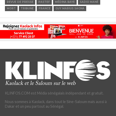
REVUE DE PRESSE
PASTEF
MÉDINA BAYE
SADIO MANÉ
MORT
TRIBUNE
FRANCE
GUY MARIUS SAGNA
KLINFOS.COM est Média sénégalais indépendant et gratuit.
Nous sommes à Kaolack, dans tout le Sine-Saloum mais aussi à
Dakar et un peu partout au Sénégal.