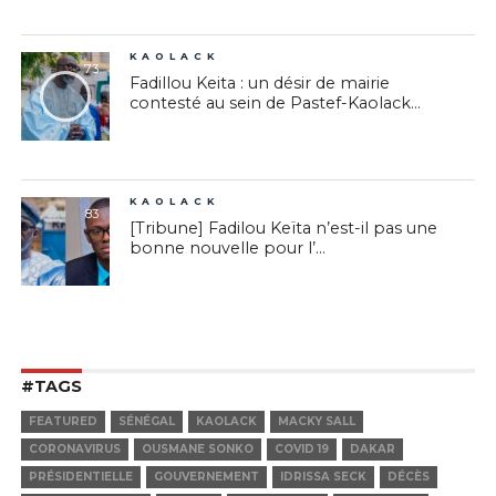
KAOLACK
73
Fadillou Keita : un désir de mairie
contesté au sein de Pastef-Kaolack...
KAOLACK
83
[Tribune] Fadilou Keïta n’est-il pas une
bonne nouvelle pour l’...
#TAGS
FEATURED
SÉNÉGAL
KAOLACK
MACKY SALL
CORONAVIRUS
OUSMANE SONKO
COVID 19
DAKAR
PRÉSIDENTIELLE
GOUVERNEMENT
IDRISSA SECK
DÉCÈS