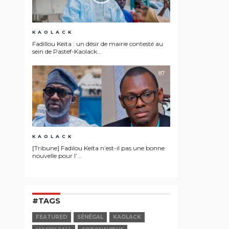
KAOLACK
Fadillou Keita : un désir de mairie contesté au
sein de Pastef-Kaolack...
87
KAOLACK
[Tribune] Fadilou Keïta n’est-il pas une bonne
nouvelle pour l’...
#TAGS
FEATURED
SÉNÉGAL
KAOLACK