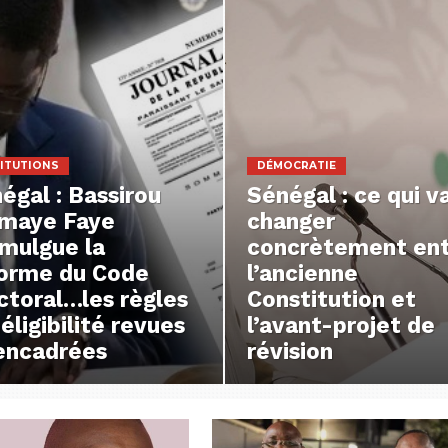
ITUTIONS
DÉMOCRATIE
égal : Bassirou
Sénégal : ce qui v
maye Faye
changer
mulgue la
concrètement en
orme du Code
l’ancienne
ctoral…les règles
Constitution et
néligibilité revues
l’avant-projet de
encadrées
révision