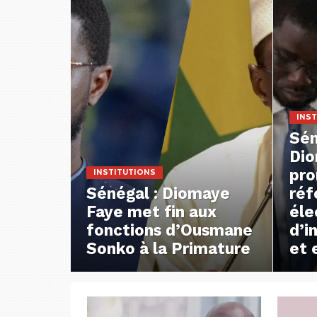
INST
Sén
Dio
pro
INSTITUTIONS
Sénégal : Diomaye
réf
Faye met fin aux
éle
fonctions d’Ousmane
d’i
Sonko à la Primature
et 