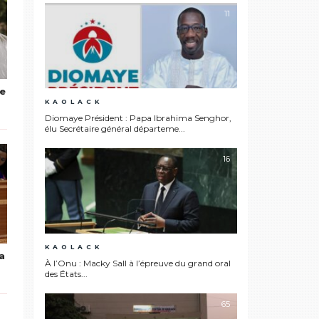
11
ée
e
KAOLACK
Diomaye Président : Papa Ibrahima Senghor,
élu Secrétaire général départeme...
16
KAOLACK
a
À l’Onu : Macky Sall à l’épreuve du grand oral
des États...
65