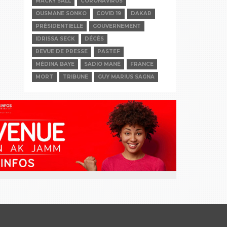
MACKY SALL
CORONAVIRUS
OUSMANE SONKO
COVID 19
DAKAR
PRÉSIDENTIELLE
GOUVERNEMENT
IDRISSA SECK
DÉCÈS
REVUE DE PRESSE
PASTEF
MÉDINA BAYE
SADIO MANÉ
FRANCE
MORT
TRIBUNE
GUY MARIUS SAGNA