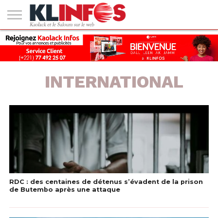
#2
(PAS
KAOLACK
POLITIQUE
ECONOMIE
SOCIÉTÉ
CULTURE
PEOPLE
SPORT
SANTÉ
AFRIQUE
INTERNATIONAL
EMPLOI &
DE
FORMATION
TITRE)
INTERNATIONAL
RDC : des centaines de détenus s’évadent de la prison
de Butembo après une attaque