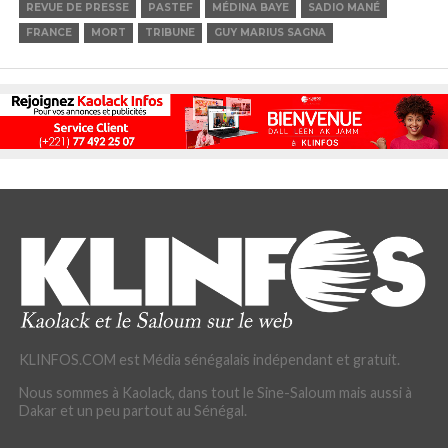
REVUE DE PRESSE
PASTEF
MÉDINA BAYE
SADIO MANÉ
FRANCE
MORT
TRIBUNE
GUY MARIUS SAGNA
KLINFOS.COM est Média sénégalais indépendant et gratuit.
Nous sommes à Kaolack, dans tout le Sine-Saloum mais aussi à
Dakar et un peu partout au Sénégal.