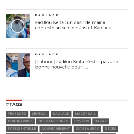
KAOLACK
76
Fadillou Keita : un désir de mairie
contesté au sein de Pastef-Kaolack...
KAOLACK
87
[Tribune] Fadilou Keïta n’est-il pas une
bonne nouvelle pour l’...
#TAGS
FEATURED
SÉNÉGAL
KAOLACK
MACKY SALL
CORONAVIRUS
OUSMANE SONKO
COVID 19
DAKAR
PRÉSIDENTIELLE
GOUVERNEMENT
IDRISSA SECK
DÉCÈS