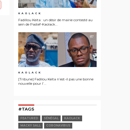
KAOLACK
Fadillou Keita : un désir de mairie contesté au
sein de Pastef-Kaolack...
87
KAOLACK
[Tribune] Fadilou Keïta n’est-il pas une bonne
nouvelle pour l’...
#TAGS
FEATURED
SÉNÉGAL
KAOLACK
MACKY SALL
CORONAVIRUS