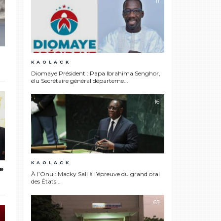
11
KAOLACK
Diomaye Président : Papa Ibrahima Senghor,
élu Secrétaire général départeme...
16
KAOLACK
ue
À l’Onu : Macky Sall à l’épreuve du grand oral
des États...
65