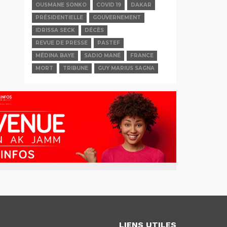
OUSMANE SONKO
COVID 19
DAKAR
PRÉSIDENTIELLE
GOUVERNEMENT
IDRISSA SECK
DÉCÈS
REVUE DE PRESSE
PASTEF
MÉDINA BAYE
SADIO MANÉ
FRANCE
MORT
TRIBUNE
GUY MARIUS SAGNA
LIENS UTILES