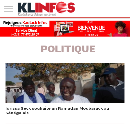
#2
(PAS
KAOLACK
POLITIQUE
ECONOMIE
SOCIÉTÉ
CULTURE
PEOPLE
SPORT
SANTÉ
AFRIQUE
INTERNATIONAL
EMPLOI &
DE
FORMATION
TITRE)
POLITIQUE
Idrissa Seck souhaite un Ramadan Moubarack au
Sénégalais