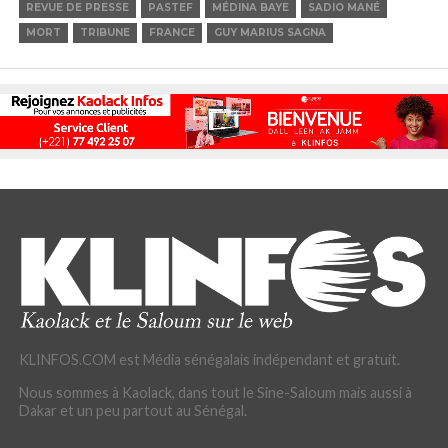
REVUE DE PRESSE
PASTEF
MÉDINA BAYE
SADIO MANÉ
MORT
TRIBUNE
FRANCE
GUY MARIUS SAGNA
KLINFOS.COM est Média sénégalais indépendant et gratuit.
Nous sommes à Kaolack, dans tout le Sine-Saloum mais aussi à
Dakar et un peu partout au Sénégal.