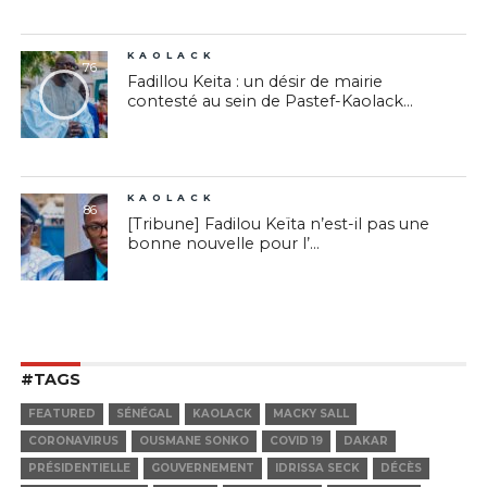
KAOLACK
76
Fadillou Keita : un désir de mairie
contesté au sein de Pastef-Kaolack...
KAOLACK
86
[Tribune] Fadilou Keïta n’est-il pas une
bonne nouvelle pour l’...
#TAGS
FEATURED
SÉNÉGAL
KAOLACK
MACKY SALL
CORONAVIRUS
OUSMANE SONKO
COVID 19
DAKAR
PRÉSIDENTIELLE
GOUVERNEMENT
IDRISSA SECK
DÉCÈS