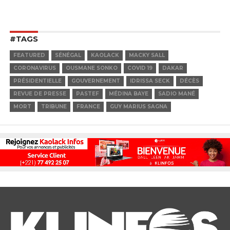
#TAGS
FEATURED
SÉNÉGAL
KAOLACK
MACKY SALL
CORONAVIRUS
OUSMANE SONKO
COVID 19
DAKAR
PRÉSIDENTIELLE
GOUVERNEMENT
IDRISSA SECK
DÉCÈS
REVUE DE PRESSE
PASTEF
MÉDINA BAYE
SADIO MANÉ
MORT
TRIBUNE
FRANCE
GUY MARIUS SAGNA