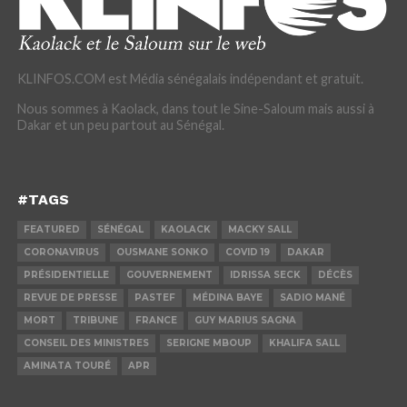
KLINFOS.COM est Média sénégalais indépendant et gratuit.
Nous sommes à Kaolack, dans tout le Sine-Saloum mais aussi à
Dakar et un peu partout au Sénégal.
#TAGS
FEATURED
SÉNÉGAL
KAOLACK
MACKY SALL
CORONAVIRUS
OUSMANE SONKO
COVID 19
DAKAR
PRÉSIDENTIELLE
GOUVERNEMENT
IDRISSA SECK
DÉCÈS
REVUE DE PRESSE
PASTEF
MÉDINA BAYE
SADIO MANÉ
MORT
TRIBUNE
FRANCE
GUY MARIUS SAGNA
CONSEIL DES MINISTRES
SERIGNE MBOUP
KHALIFA SALL
AMINATA TOURÉ
APR