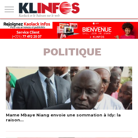
#2
(PAS
KAOLACK
POLITIQUE
ECONOMIE
SOCIÉTÉ
CULTURE
PEOPLE
SPORT
SANTÉ
AFRIQUE
INTERNATIONAL
EMPLOI &
DE
FORMATION
TITRE)
POLITIQUE
Mame Mbaye Niang envoie une sommation à Idy: la
raison…