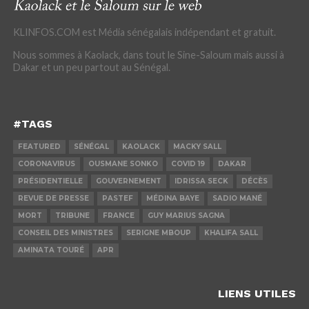
KLINFOS.COM est Média sénégalais indépendant et gratuit.
Nous sommes à Kaolack, dans tout le Sine-Saloum mais aussi à
Dakar et un peu partout au Sénégal.
#TAGS
FEATURED
SÉNÉGAL
KAOLACK
MACKY SALL
CORONAVIRUS
OUSMANE SONKO
COVID 19
DAKAR
PRÉSIDENTIELLE
GOUVERNEMENT
IDRISSA SECK
DÉCÈS
REVUE DE PRESSE
PASTEF
MÉDINA BAYE
SADIO MANÉ
MORT
TRIBUNE
FRANCE
GUY MARIUS SAGNA
CONSEIL DES MINISTRES
SERIGNE MBOUP
KHALIFA SALL
AMINATA TOURÉ
APR
LIENS UTILES