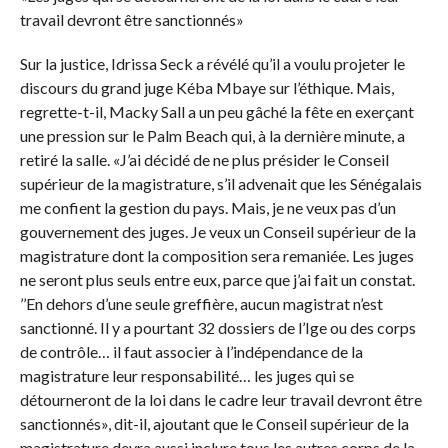
travail devront être sanctionnés»
Sur la justice, Idrissa Seck a révélé qu’il a voulu projeter le
discours du grand juge Kéba Mbaye sur l’éthique. Mais,
regrette-t-il, Macky Sall a un peu gâché la fête en exerçant
une pression sur le Palm Beach qui, à la dernière minute, a
retiré la salle. «J’ai décidé de ne plus présider le Conseil
supérieur de la magistrature, s’il advenait que les Sénégalais
me confient la gestion du pays. Mais, je ne veux pas d’un
gouvernement des juges. Je veux un Conseil supérieur de la
magistrature dont la composition sera remaniée. Les juges
ne seront plus seuls entre eux, parce que j’ai fait un constat.
’’En dehors d’une seule greffière, aucun magistrat n’est
sanctionné. Il y a pourtant 32 dossiers de l’Ige ou des corps
de contrôle… il faut associer à l’indépendance de la
magistrature leur responsabilité… les juges qui se
détourneront de la loi dans le cadre leur travail devront être
sanctionnés», dit-il, ajoutant que le Conseil supérieur de la
magistrature devra aussi inclure tous les autres corps de la