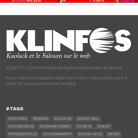
KLINFOS.COM est Média sénégalais indépendant et gratuit.
Nous sommes à Kaolack, dans tout le Sine-Saloum mais aussi à
Dakar et un peu partout au Sénégal.
#TAGS
FEATURED
SÉNÉGAL
KAOLACK
MACKY SALL
CORONAVIRUS
OUSMANE SONKO
COVID 19
DAKAR
PRÉSIDENTIELLE
GOUVERNEMENT
IDRISSA SECK
DÉCÈS