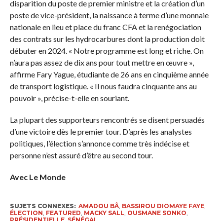
disparition du poste de premier ministre et la création d’un
poste de vice-président, la naissance à terme d’une monnaie
nationale en lieu et place du franc CFA et la renégociation
des contrats sur les hydrocarbures dont la production doit
débuter en 2024. « Notre programme est long et riche. On
n’aura pas assez de dix ans pour tout mettre en œuvre »,
affirme Fary Yague, étudiante de 26 ans en cinquième année
de transport logistique. « Il nous faudra cinquante ans au
pouvoir », précise-t-elle en souriant.
La plupart des supporteurs rencontrés se disent persuadés
d’une victoire dès le premier tour. D’après les analystes
politiques, l’élection s’annonce comme très indécise et
personne n’est assuré d’être au second tour.
Avec Le Monde
SUJETS CONNEXES:
AMADOU BÂ
,
BASSIROU DIOMAYE FAYE
,
ÉLECTION
,
FEATURED
,
MACKY SALL
,
OUSMANE SONKO
,
PRÉSIDENTIELLE
,
SÉNÉGAL