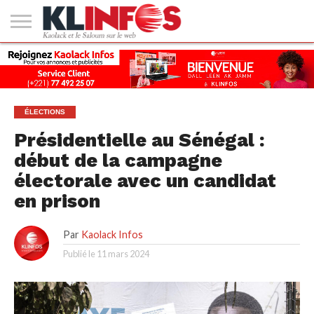
#2
(PAS
KAOLACK
POLITIQUE
ECONOMIE
SOCIÉTÉ
CULTURE
PEOPLE
SPORT
SANTÉ
AFRIQUE
INTERNATIONAL
EMPLOI &
DE
FORMATION
TITRE)
ÉLECTIONS
Présidentielle au Sénégal :
début de la campagne
électorale avec un candidat
en prison
Par
Kaolack Infos
Publié le
11 mars 2024