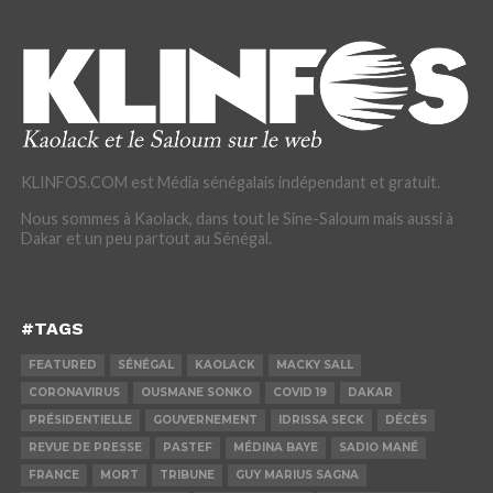
KLINFOS.COM est Média sénégalais indépendant et gratuit.
Nous sommes à Kaolack, dans tout le Sine-Saloum mais aussi à
Dakar et un peu partout au Sénégal.
#TAGS
FEATURED
SÉNÉGAL
KAOLACK
MACKY SALL
CORONAVIRUS
OUSMANE SONKO
COVID 19
DAKAR
PRÉSIDENTIELLE
GOUVERNEMENT
IDRISSA SECK
DÉCÈS
REVUE DE PRESSE
PASTEF
MÉDINA BAYE
SADIO MANÉ
FRANCE
MORT
TRIBUNE
GUY MARIUS SAGNA