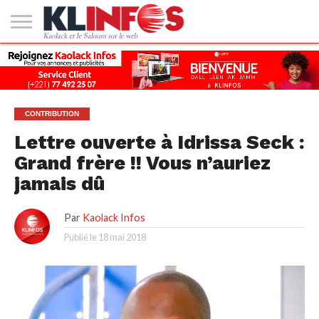
#2
(PAS
KAOLACK
POLITIQUE
ECONOMIE
SOCIÉTÉ
CULTURE
PEOPLE
SPORT
SANTÉ
AFRIQUE
INTERNATIONAL
EMPLOI &
DE
FORMATION
TITRE)
CONTRIBUTION
Lettre ouverte à Idrissa Seck :
Grand frère !! Vous n’auriez
jamais dû
Par
Kaolack Infos
Publié le
18 mai 2018