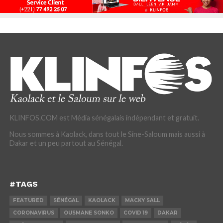
KLINFOS.COM est Média sénégalais indépendant et gratuit.
Nous sommes à Kaolack, dans tout le Sine-Saloum mais aussi à
Dakar et un peu partout au Sénégal.
#TAGS
FEATURED
SÉNÉGAL
KAOLACK
MACKY SALL
CORONAVIRUS
OUSMANE SONKO
COVID 19
DAKAR