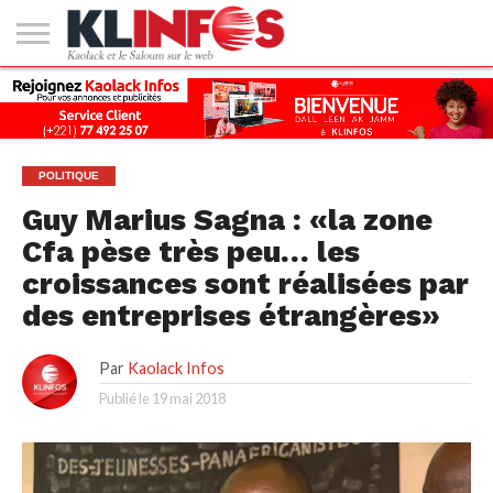
#2
(PAS
KAOLACK
POLITIQUE
ECONOMIE
SOCIÉTÉ
CULTURE
PEOPLE
SPORT
SANTÉ
AFRIQUE
INTERNATIONAL
EMPLOI &
DE
FORMATION
TITRE)
POLITIQUE
Guy Marius Sagna : «la zone
Cfa pèse très peu… les
croissances sont réalisées par
des entreprises étrangères»
Par
Kaolack Infos
Publié le
19 mai 2018