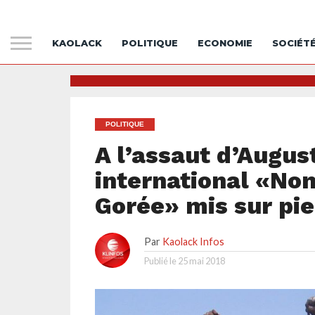
KAOLACK
POLITIQUE
ECONOMIE
SOCIÉT
POLITIQUE
A l’assaut d’August
international «Non
Gorée» mis sur pi
Par
Kaolack Infos
Publié le
25 mai 2018