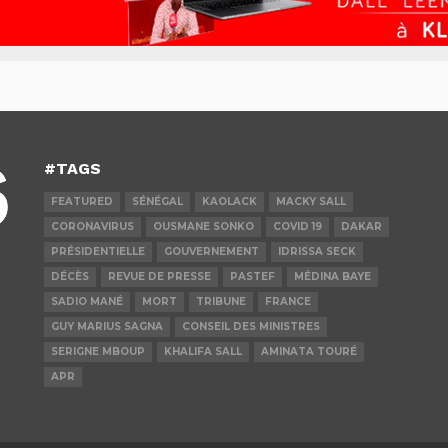
#TAGS
FEATURED
SÉNÉGAL
KAOLACK
MACKY SALL
CORONAVIRUS
OUSMANE SONKO
COVID 19
DAKAR
PRÉSIDENTIELLE
GOUVERNEMENT
IDRISSA SECK
DÉCÈS
REVUE DE PRESSE
PASTEF
MÉDINA BAYE
SADIO MANÉ
MORT
TRIBUNE
FRANCE
GUY MARIUS SAGNA
CONSEIL DES MINISTRES
SERIGNE MBOUP
KHALIFA SALL
AMINATA TOURÉ
APR