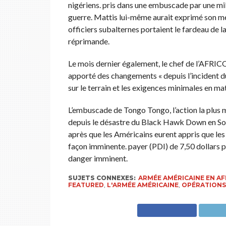
nigériens. pris dans une embuscade par une milic
guerre. Mattis lui-même aurait exprimé son mé
officiers subalternes portaient le fardeau de l
réprimande.
Le mois dernier également, le chef de l’AFR
apporté des changements « depuis l’incident du
sur le terrain et les exigences minimales en mat
L’embuscade de Tongo Tongo, l’action la plus m
depuis le désastre du Black Hawk Down en Somal
après que les Américains eurent appris que le
façon imminente. payer (PDI) de 7,50 dollars p
danger imminent.
SUJETS CONNEXES:
ARMÉE AMÉRICAINE EN AF
FEATURED
,
L'ARMÉE AMÉRICAINE
,
OPÉRATIONS