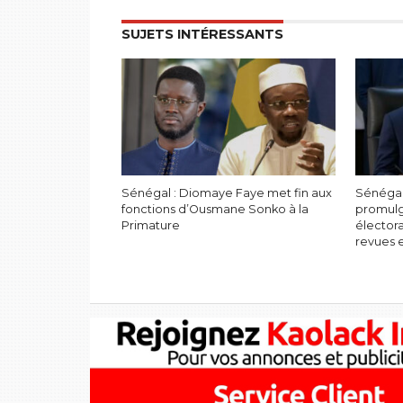
SUJETS INTÉRESSANTS
Sénégal : Diomaye Faye met fin aux
Sénégal
fonctions d’Ousmane Sonko à la
promulg
Primature
électora
revues 