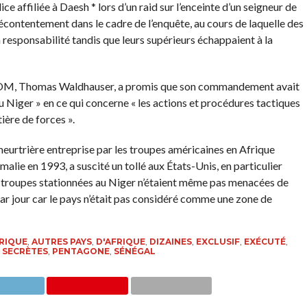
e affiliée à Daesh * lors d’un raid sur l’enceinte d’un seigneur de
contentement dans le cadre de l’enquête, au cours de laquelle des
a responsabilité tandis que leurs supérieurs échappaient à la
ICOM, Thomas Waldhauser, a promis que son commandement avait
 Niger » en ce qui concerne « les actions et procédures tactiques
ière de forces ».
eurtrière entreprise par les troupes américaines en Afrique
ie en 1993, a suscité un tollé aux États-Unis, en particulier
s troupes stationnées au Niger n’étaient même pas menacées de
ar jour car le pays n’était pas considéré comme une zone de
RIQUE
,
AUTRES PAYS
,
D'AFRIQUE
,
DIZAINES
,
EXCLUSIF
,
EXÉCUTÉ
,
 SECRÈTES
,
PENTAGONE
,
SÉNÉGAL