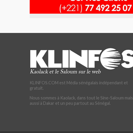
KLINFOS.COM est Média sénégalais indépendant et
gratuit.
Nous sommes à Kaolack, dans tout le Sine-Saloum mais
aussi à Dakar et un peu partout au Sénégal.