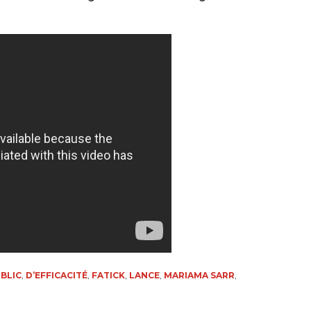
BLIC
,
D’EFFICACITÉ
,
FATICK
,
LANCE
,
MARIAMA SARR
,