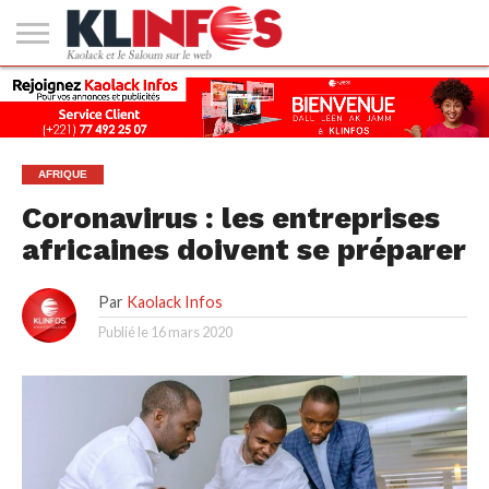
#2
(PAS
KAOLACK
POLITIQUE
ECONOMIE
SOCIÉTÉ
CULTURE
PEOPLE
SPORT
SANTÉ
AFRIQUE
INTERNATIONAL
EMPLOI &
DE
FORMATION
TITRE)
AFRIQUE
Coronavirus : les entreprises
africaines doivent se préparer
Par
Kaolack Infos
Publié le
16 mars 2020