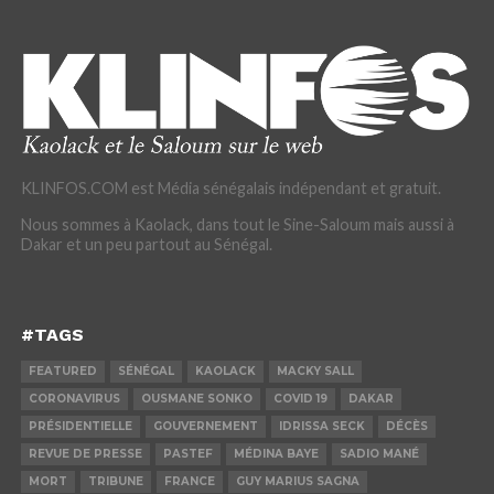
KLINFOS.COM est Média sénégalais indépendant et gratuit.
Nous sommes à Kaolack, dans tout le Sine-Saloum mais aussi à
Dakar et un peu partout au Sénégal.
#TAGS
FEATURED
SÉNÉGAL
KAOLACK
MACKY SALL
CORONAVIRUS
OUSMANE SONKO
COVID 19
DAKAR
PRÉSIDENTIELLE
GOUVERNEMENT
IDRISSA SECK
DÉCÈS
REVUE DE PRESSE
PASTEF
MÉDINA BAYE
SADIO MANÉ
MORT
TRIBUNE
FRANCE
GUY MARIUS SAGNA