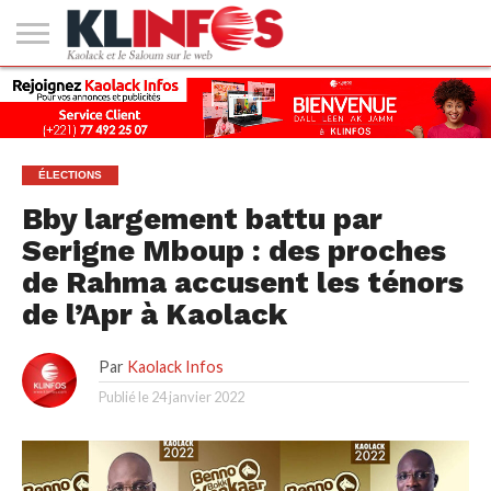
#2
(PAS
KAOLACK
POLITIQUE
ECONOMIE
SOCIÉTÉ
CULTURE
PEOPLE
SPORT
SANTÉ
AFRIQUE
INTERNATIONAL
EMPLOI &
DE
FORMATION
TITRE)
ÉLECTIONS
Bby largement battu par
Serigne Mboup : des proches
de Rahma accusent les ténors
de l’Apr à Kaolack
Par
Kaolack Infos
Publié le
24 janvier 2022