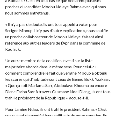
à Kaolack ? C’est en tout cas ce que déclarent plusieurs
proches du candidat Modou Ndiaye Rahma avec qui nous
nous sommes entretenus.
« Il n’y a pas de doute, ils ont tous appelé à voter pour
Serigne Mboup. Il n’y pas d’autre explication », nous souffle
un proche collaborateur de Modou Ndiaye, faisant ainsi
référence aux autres leaders de l’Apr dans la commune de
Kaolack.
Un autre membre de la coalition investi sur la liste
majoritaire aborde dans le même sens. Pour celui-ci,
comment comprendre le fait que Serigne Mboup a obtenu
les scores qui d’habitude sont ceux de Benno Bokk Yaakaar.
« Que ça soit Mariama Sarr, Abdoulaye Khouma ou encore
Diene Farba Sarr à travers Ousmane Noel Dieng, ils ont tous
trahi le président de la République », accuse-t-il.
Pour Lamine Ndao, ils ont trahi le président Rahma. « C’est
eux qui ont demandé à leurs militants de voter sanction. Ils