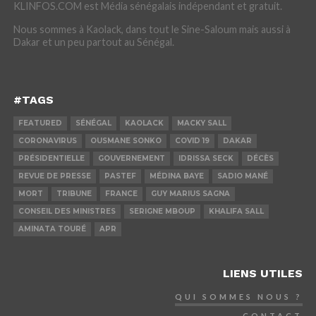
KLINFOS.COM est Média sénégalais indépendant et gratuit.
Nous sommes à Kaolack, dans tout le Sine-Saloum mais aussi à
Dakar et un peu partout au Sénégal.
#TAGS
FEATURED
SÉNÉGAL
KAOLACK
MACKY SALL
CORONAVIRUS
OUSMANE SONKO
COVID 19
DAKAR
PRÉSIDENTIELLE
GOUVERNEMENT
IDRISSA SECK
DÉCÈS
REVUE DE PRESSE
PASTEF
MÉDINA BAYE
SADIO MANÉ
MORT
TRIBUNE
FRANCE
GUY MARIUS SAGNA
CONSEIL DES MINISTRES
SERIGNE MBOUP
KHALIFA SALL
AMINATA TOURÉ
APR
LIENS UTILES
QUI SOMMES NOUS ?
CONTACT