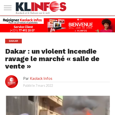
#2
(PAS
KAOLACK
POLITIQUE
ECONOMIE
SOCIÉTÉ
CULTURE
PEOPLE
SPORT
SANTÉ
AFRIQUE
INTERNATIONAL
EMPLOI &
DE
FORMATION
TITRE)
DAKAR
Dakar : un violent incendie
ravage le marché « salle de
vente »
Par
Kaolack Infos
Publié le
7 mars 2022