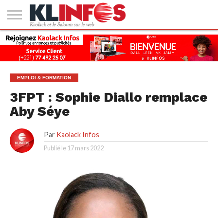
#2
(PAS
KAOLACK
POLITIQUE
ECONOMIE
SOCIÉTÉ
CULTURE
PEOPLE
SPORT
SANTÉ
AFRIQUE
INTERNATIONAL
EMPLOI &
DE
FORMATION
TITRE)
EMPLOI & FORMATION
3FPT : Sophie Diallo remplace
Aby Séye
Par
Kaolack Infos
Publié le
17 mars 2022