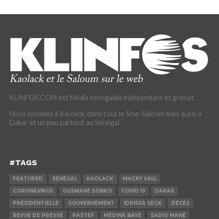
KLINFOS.COM est Média sénégalais indépendant et gratuit.
Nous sommes à Kaolack, dans tout le Sine-Saloum mais aussi à
Dakar et un peu partout au Sénégal.
#TAGS
FEATURED
SÉNÉGAL
KAOLACK
MACKY SALL
CORONAVIRUS
OUSMANE SONKO
COVID 19
DAKAR
PRÉSIDENTIELLE
GOUVERNEMENT
IDRISSA SECK
DÉCÈS
REVUE DE PRESSE
PASTEF
MÉDINA BAYE
SADIO MANÉ