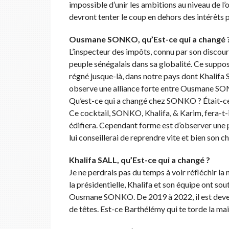
impossible d’unir les ambitions au niveau de l’
devront tenter le coup en dehors des intérêts 
Ousmane SONKO, qu’Est-ce qui a changé 
L’inspecteur des impôts, connu par son discours
peuple sénégalais dans sa globalité. Ce suppo
régné jusque-là, dans notre pays dont Khalif
observe une alliance forte entre Ousmane SONK
Qu’est-ce qui a changé chez SONKO ? Était-ce
Ce cocktail, SONKO, Khalifa, & Karim, fera-t
édifiera. Cependant forme est d’observer une p
lui conseillerai de reprendre vite et bien son c
Khalifa SALL, qu’Est-ce qui a changé ?
Je ne perdrais pas du temps à voir réfléchir la
la présidentielle, Khalifa et son équipe ont so
Ousmane SONKO. De 2019 à 2022, il est deven
de têtes. Est-ce Barthélémy qui te torde la mai