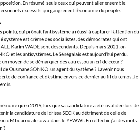
opposition. En résumé, seuls ceux qui peuvent aller ensemble,
personnels excessifs qui gangrènent l’économie du peuple.
?
 pointu, qui prônait l’antisystème a réussi à capturer l’attention du
sé système est crème des socialistes, des démocrates qui ont
a SALL, Karim WADE sont descendants. Depuis mars 2021, on
O et les antisystèmes. Le Sénégalais est aujourd’hui perdu.
 un moyen de se démarquer des autres, ou un cri de cœur ?
-il de Ousmane SONKO, un agent du système ? L’avenir nous
erte de confiance et d’estime envers ce dernier au fil du temps. Je
hemin.
 mémoire qu’en 2019, lors que sa candidature a été invalidée lors de
utenir la candidature de Idrissa SECK au détriment de celle de
u « Mbourou ak sow » dans le YEWWI. En réfléchir j’ai des mots
n ?