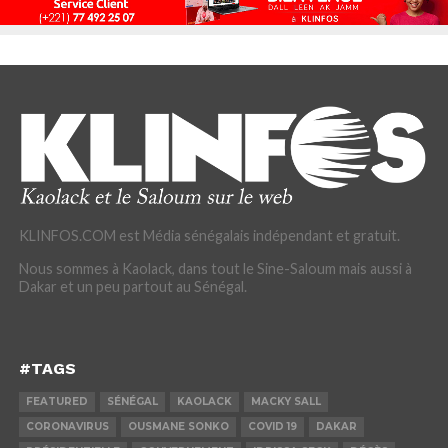
KLINFOS.COM est Média sénégalais indépendant et gratuit.
Nous sommes à Kaolack, dans tout le Sine-Saloum mais aussi à
Dakar et un peu partout au Sénégal.
#TAGS
FEATURED
SÉNÉGAL
KAOLACK
MACKY SALL
CORONAVIRUS
OUSMANE SONKO
COVID 19
DAKAR