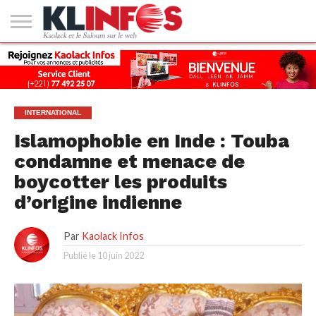
#2
(PAS
KAOLACK
POLITIQUE
ECONOMIE
SOCIÉTÉ
CULTURE
PEOPLE
SPORT
SANTÉ
AFRIQUE
INTERNATIONAL
EMPLOI &
DE
FORMATION
TITRE)
INTERNATIONAL
Islamophobie en Inde : Touba
condamne et menace de
boycotter les produits
d’origine indienne
Par
Kaolack Infos
Publié le
10 juin 2022