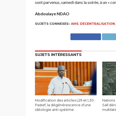
sont parvenus, samedi dans la soirée, à un « con
Abdoulaye NDAO
SUJETS CONNEXES:
AMS
,
DECENTRALISATION
SUJETS INTÉRESSANTS
Modification des articles L29 et L30 :
Nations 
Pastef, la dégénérescence d’une
Sall dér
idéologie anti-système
multila