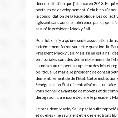
décentralisation que j’ai lancé en 2013. Et qui v
porteurs de développement. Cela bien sûr nous 
la consolidation de la République. Les collectiv
agissent sans aucune cohérence par rapport à la p
assuré le président Macky Sall.
Pour lui, « il n’y a qu’une seule association de m
extrêmement ferme sur cette question-là. Parce 
Président Macky Sall. Mais s’il en est ainsi, c’e
territoriales sont des démembrements de l’État 
soumises au respect scrupuleux des lois et r
politique. Le maire, le président de conseil peut
démembrement de de l’État. Cette institution es
Sénégal est un État décentralisé mais unitaire. J
vous donner davantage de moyens et de compéten
dérogation », a encore déclaré le président Ma
Le président Macky Sall a par la suite rappelé q
et qu’elles « ne sauraient être des électrons li