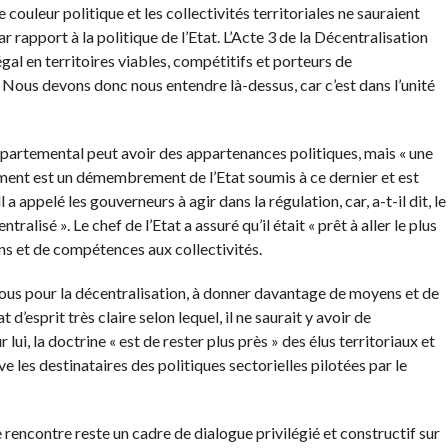
ouleur politique et les collectivités territoriales ne sauraient
r rapport à la politique de l’Etat. L’Acte 3 de la Décentralisation
égal en territoires viables, compétitifs et porteurs de
 « Nous devons donc nous entendre là-dessus, car c’est dans l’unité
départemental peut avoir des appartenances politiques, mais « une
nt est un démembrement de l’Etat soumis à ce dernier et est
 a appelé les gouverneurs à agir dans la régulation, car, a-t-il dit, le
tralisé ». Le chef de l’Etat a assuré qu’il était « prêt à aller le plus
s et de compétences aux collectivités.
ec vous pour la décentralisation, à donner davantage de moyens et de
’esprit très claire selon lequel, il ne saurait y avoir de
r lui, la doctrine « est de rester plus près » des élus territoriaux et
ve les destinataires des politiques sectorielles pilotées par le
e rencontre reste un cadre de dialogue privilégié et constructif sur