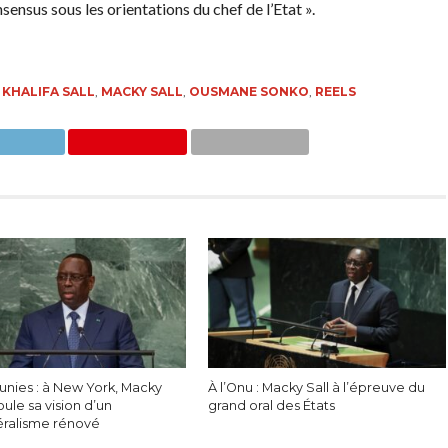
sensus sous les orientations du chef de l’Etat ».
,
KHALIFA SALL
,
MACKY SALL
,
OUSMANE SONKO
,
REELS
unies : à New York, Macky
À l’Onu : Macky Sall à l’épreuve du
oule sa vision d’un
grand oral des États
téralisme rénové