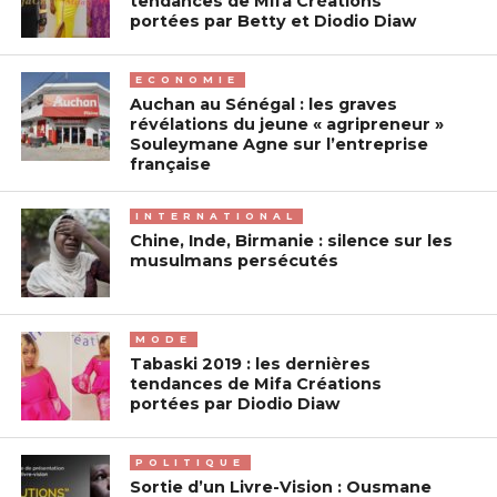
tendances de Mifa Créations
portées par Betty et Diodio Diaw
ECONOMIE
Auchan au Sénégal : les graves
révélations du jeune « agripreneur »
Souleymane Agne sur l’entreprise
française
INTERNATIONAL
Chine, Inde, Birmanie : silence sur les
musulmans persécutés
MODE
Tabaski 2019 : les dernières
tendances de Mifa Créations
portées par Diodio Diaw
POLITIQUE
Sortie d’un Livre-Vision : Ousmane