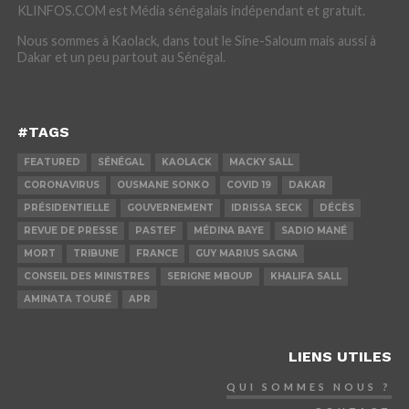
KLINFOS.COM est Média sénégalais indépendant et gratuit.
Nous sommes à Kaolack, dans tout le Sine-Saloum mais aussi à
Dakar et un peu partout au Sénégal.
#TAGS
FEATURED
SÉNÉGAL
KAOLACK
MACKY SALL
CORONAVIRUS
OUSMANE SONKO
COVID 19
DAKAR
PRÉSIDENTIELLE
GOUVERNEMENT
IDRISSA SECK
DÉCÈS
REVUE DE PRESSE
PASTEF
MÉDINA BAYE
SADIO MANÉ
MORT
TRIBUNE
FRANCE
GUY MARIUS SAGNA
CONSEIL DES MINISTRES
SERIGNE MBOUP
KHALIFA SALL
AMINATA TOURÉ
APR
LIENS UTILES
QUI SOMMES NOUS ?