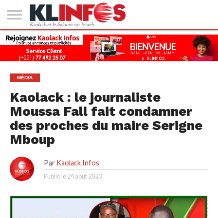
#2
(PAS
KAOLACK
POLITIQUE
ECONOMIE
SOCIÉTÉ
CULTURE
PEOPLE
SPORT
SANTÉ
AFRIQUE
INTERNATIONAL
EMPLOI &
DE
FORMATION
TITRE)
MÉDIA
Kaolack : le journaliste
Moussa Fall fait condamner
des proches du maire Serigne
Mboup
Par
Kaolack Infos
Publié le
24 août 2023