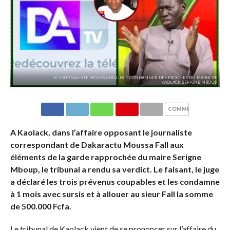
LE JOURNALISTE MOUSSA FALL FAIT CONDAMNER DES PROCHES DU MAIRE DE
KAOLACK SERIGNE MBOUP
COMMENTAIRES
A Kaolack, dans l’affaire opposant le journaliste
correspondant de Dakaractu Moussa Fall aux
éléments de la garde rapprochée du maire Serigne
Mboup, le tribunal a rendu sa verdict. Le faisant, le juge
a déclaré les trois prévenus coupables et les condamne
à 1 mois avec sursis et à allouer au sieur Fall la somme
de 500.000 Fcfa.
Le tribunal de Kaolack vient de se prononcer sur l’affaire du