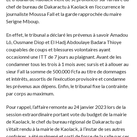
chef de bureau de Dakaractu à Kaolack en l’occurrence le
journaliste Moussa Fall et la garde rapprochée du maire
Serigne Mboup.
En effet, le tribunal a déclaré les prévenus à savoir Amadou
Lô, Ousmane Diop et El Hadj Abdoulaye Badara Thioye
coupables de coups et blessures volontaires ayant
occasionné une ITT de 7 jours au plaignant. Avant de les
condamner tous les trois à 1 mois avec sursis et à allouer au
sieur Fall la somme de 500.000 Fcfa au titre de dommages
et intérêts, assortis de l’exécution provisoire et condamne
les prévenus aux dépens. Enfin, le tribunal fixe la contrainte
par corps au maximum.
Pour rappel, l’affaire remonte au 24 janvier 2023 lors de la
session extraordinaire portant vote du budget de la mairie
de Kaolack, le chef du bureau régional de Dakaractu qui
s’était rendu à la mairie de Kaolack, à l’instar de ses autres
confrères, a été malmené et sorti de force de la salle par ces