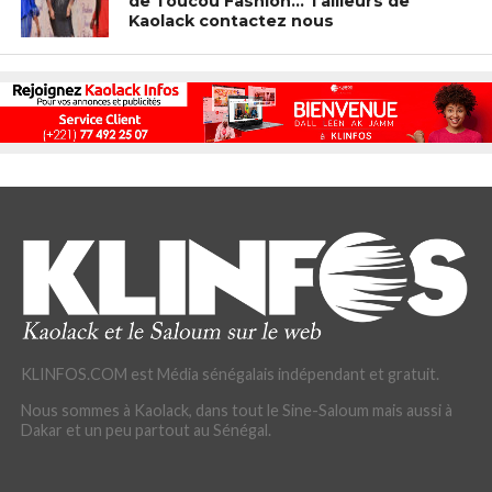
de Toucou Fashion… Tailleurs de
Kaolack contactez nous
KLINFOS.COM est Média sénégalais indépendant et gratuit.
Nous sommes à Kaolack, dans tout le Sine-Saloum mais aussi à
Dakar et un peu partout au Sénégal.