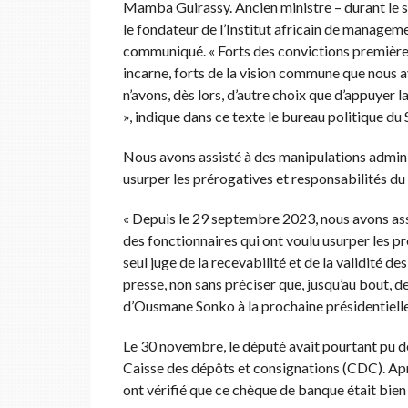
Mamba Guirassy. Ancien ministre – durant le
le fondateur de l’Institut africain de managem
communiqué. « Forts des convictions premières
incarne, forts de la vision commune que nous a
n’avons, dès lors, d’autre choix que d’appuyer
», indique dans ce texte le bureau politique du
Nous avons assisté à des manipulations adminis
usurper les prérogatives et responsabilités du 
« Depuis le 29 septembre 2023, nous avons assi
des fonctionnaires qui ont voulu usurper les pr
seul juge de la recevabilité et de la validité 
presse, non sans préciser que, jusqu’au bout, d
d’Ousmane Sonko à la prochaine présidentielle
Le 30 novembre, le député avait pourtant pu d
Caisse des dépôts et consignations (CDC). Après
ont vérifié que ce chèque de banque était bien 