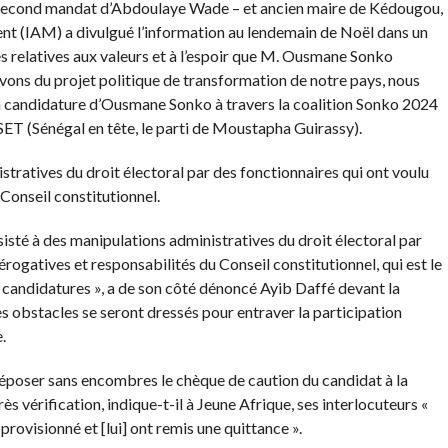
 second mandat d’Abdoulaye Wade – et ancien maire de Kédougou,
ent (IAM) a divulgué l’information au lendemain de Noël dans un
 relatives aux valeurs et à l’espoir que M. Ousmane Sonko
vons du projet politique de transformation de notre pays, nous
 la candidature d’Ousmane Sonko à travers la coalition Sonko 2024
 SET (Sénégal en tête, le parti de Moustapha Guirassy).
tratives du droit électoral par des fonctionnaires qui ont voulu
Conseil constitutionnel.
sté à des manipulations administratives du droit électoral par
érogatives et responsabilités du Conseil constitutionnel, qui est le
des candidatures », a de son côté dénoncé Ayib Daffé devant la
es obstacles se seront dressés pour entraver la participation
.
époser sans encombres le chèque de caution du candidat à la
 vérification, indique-t-il à Jeune Afrique, ses interlocuteurs «
provisionné et [lui] ont remis une quittance ».