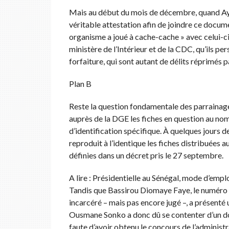
Mais au début du mois de décembre, quand Ay
véritable attestation afin de joindre ce docume
organisme a joué à cache-cache » avec celui-ci,
ministère de l’Intérieur et de la CDC, qu’ils per
forfaiture, qui sont autant de délits réprimés p
Plan B
Reste la question fondamentale des parrainages
auprès de la DGE les fiches en question au n
d’identification spécifique. À quelques jours 
reproduit à l’identique les fiches distribuées a
définies dans un décret pris le 27 septembre.
A lire : Présidentielle au Sénégal, mode d’empl
Tandis que Bassirou Diomaye Faye, le numéro deu
incarcéré – mais pas encore jugé –, a présenté
Ousmane Sonko a donc dû se contenter d’un do
faute d’avoir obtenu le concours de l’administr