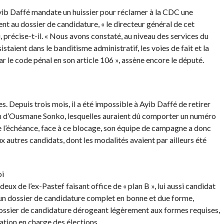
ib Daffé mandate un huissier pour réclamer à la CDC une
nt au dossier de candidature, « le directeur général de cet
 précise-t-il. « Nous avons constaté, au niveau des services du
sistaient dans le banditisme administratif, les voies de fait et la
ar le code pénal en son article 106 », assène encore le député.
. Depuis trois mois, il a été impossible à Ayib Daffé de retirer
om d’Ousmane Sonko, lesquelles auraient dû comporter un numéro
de l’échéance, face à ce blocage, son équipe de campagne a donc
ux autres candidats, dont les modalités avaient par ailleurs été
oi
x de l’ex-Pastef faisant office de « plan B », lui aussi candidat
 un dossier de candidature complet en bonne et due forme,
ssier de candidature dérogeant légèrement aux formes requises,
ation en charge des élections.