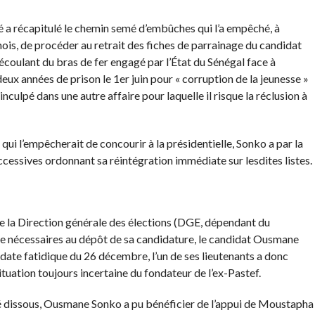
é a récapitulé le chemin semé d’embûches qui l’a empêché, à
mois, de procéder au retrait des fiches de parrainage du candidat
coulant du bras de fer engagé par l’État du Sénégal face à
années de prison le 1er juin pour « corruption de la jeunesse »
 inculpé dans une autre affaire pour laquelle il risque la réclusion à
qui l’empêcherait de concourir à la présidentielle, Sonko a par la
ccessives ordonnant sa réintégration immédiate sur lesdites listes.
 de la Direction générale des élections (DGE, dépendant du
nage nécessaires au dépôt de sa candidature, le candidat Ousmane
 date fatidique du 26 décembre, l’un de ses lieutenants a donc
tuation toujours incertaine du fondateur de l’ex-Pastef.
té dissous, Ousmane Sonko a pu bénéficier de l’appui de Moustapha