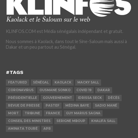
KLINFOS.COM est Média sénégalais indépendant et gratuit.
Nous sommes à Kaolack, dans tout le Sine-Saloum mais aussi à
Dakar et un peu partout au Sénégal.
#TAGS
FEATURED
SÉNÉGAL
KAOLACK
MACKY SALL
CORONAVIRUS
OUSMANE SONKO
COVID 19
DAKAR
PRÉSIDENTIELLE
GOUVERNEMENT
IDRISSA SECK
DÉCÈS
REVUE DE PRESSE
PASTEF
MÉDINA BAYE
SADIO MANÉ
MORT
TRIBUNE
FRANCE
GUY MARIUS SAGNA
CONSEIL DES MINISTRES
SERIGNE MBOUP
KHALIFA SALL
AMINATA TOURÉ
APR