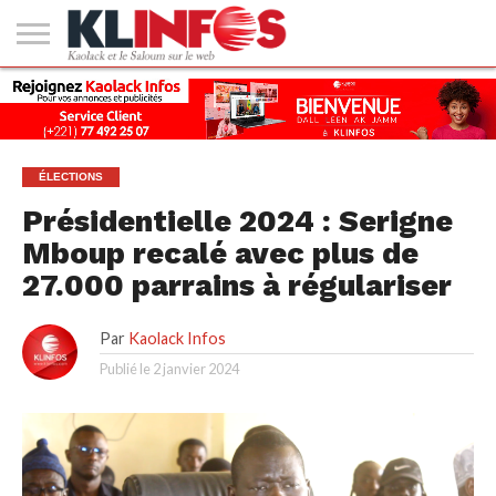
#2
(PAS
KAOLACK
POLITIQUE
ECONOMIE
SOCIÉTÉ
CULTURE
PEOPLE
SPORT
SANTÉ
AFRIQUE
INTERNATIONAL
EMPLOI &
DE
FORMATION
TITRE)
ÉLECTIONS
Présidentielle 2024 : Serigne
Mboup recalé avec plus de
27.000 parrains à régulariser
Par
Kaolack Infos
Publié le
2 janvier 2024