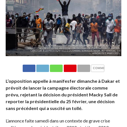
UN MANIFESTANT BRANDIT UN DRAPEAU SÉNÉGALAIS LORS DE
MANIFESTATIONS CONTRE L'ARRESTATION DU CHEF DE L'OPPOSITION ET ANCIEN
CANDIDAT À LA PRÉSIDENTIELLE OUSMANE SONKO À DAKAR, AU SÉNÉGAL, LE
VENDREDI 5 MARS 2021
COMMENTAIRES
L’opposition appelle à manifesfer dimanche à Dakar et
prévoit de lancer la campagne électorale comme
prévu, rejetant la décision du président Macky Sall de
reporter la présidentielle du 25 février, une décision
sans précédent qui a suscité un tollé.
L’annonce faite samedi dans un contexte de grave crise