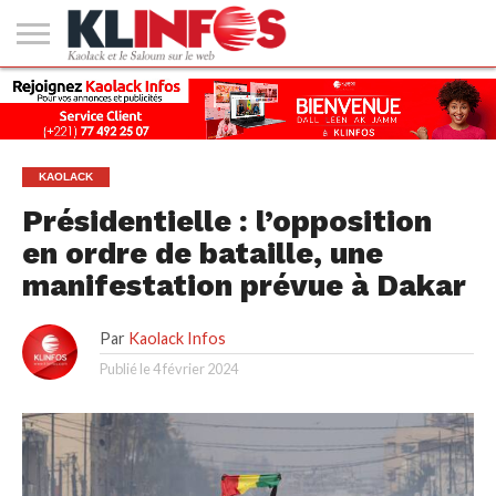
#2
(PAS
KAOLACK
POLITIQUE
ECONOMIE
SOCIÉTÉ
CULTURE
PEOPLE
SPORT
SANTÉ
AFRIQUE
INTERNATIONAL
EMPLOI &
DE
FORMATION
TITRE)
KAOLACK
Présidentielle : l’opposition
en ordre de bataille, une
manifestation prévue à Dakar
Par
Kaolack Infos
Publié le
4 février 2024